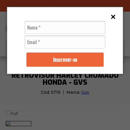
96070-0320
(11)
0
Inscrever-se
Moto Peças
Retrovisores
Retrovisor Harley Cromad
RETROVISOR HARLEY CROMADO
HONDA - GVS
Cód:
5719
Marca:
Gvs