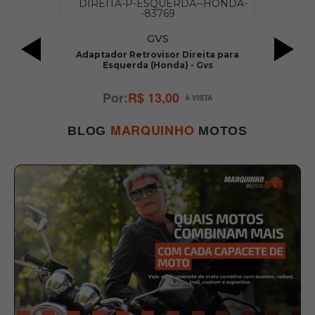
do
GVS
R
Adaptador Retrovisor Direita para
Esquerda (Honda) - Gvs
R$ 13,00
MARQUINHO
BLOG
MOTOS