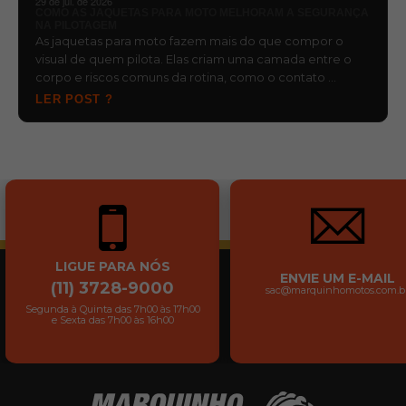
29 de jul. de 2026
COMO AS JAQUETAS PARA MOTO MELHORAM A SEGURANÇA
NA PILOTAGEM
As jaquetas para moto fazem mais do que compor o
visual de quem pilota. Elas criam uma camada entre o
corpo e riscos comuns da rotina, como o contato …
LER POST ?
LIGUE PARA NÓS
ENVIE UM E-MAIL
(11) 3728-9000
sac@marquinhomotos.com.b
Segunda à Quinta das 7h00 às 17h00
e Sexta das 7h00 às 16h00