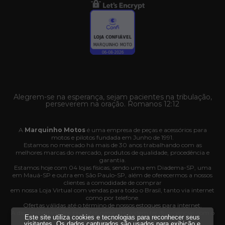
Alegrem-se na esperança, sejam pacientes na tribulação,
perseverem na oração. Romanos 12:12
A
Marquinho Motos
é uma empresa de peças e acessórios para
motos e pilotos fundada em Junho de 1991.
Estamos no mercado há mais de 30 anos trabalhando com as
melhores marcas do mercado, produtos de qualidade, procedência e
garantia.
Estamos hoje com 04 lojas físicas, sendo uma em Diadema-SP, uma
em Mauá-SP e outra em São Paulo-SP, além de oferecermos a nossos
clientes a comodidade de comprar
em nossa Loja Virtual com vendas para todo o Brasil, tanto via internet
como por telefone.
Ofertas válidas até o término de nossos estoques para internet.
A disponibilidade dos produtos nesse site podem ter divergências com o
Este site utiliza cookies e tecnologias para reconhecer seus
estoque das nossas lojas físicas.
visitantes. Os dados capturados são usados para exibição e