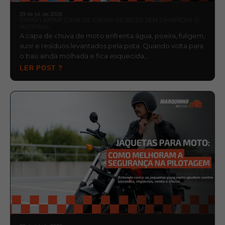
29 de jul. de 2026
COMO LIMPAR CAPA DE CHUVA DE MOTO SEM DANIFICAR O
MATERIAL
A capa de chuva de moto enfrenta água, poeira, fuligem,
suor e resíduos levantados pela pista. Quando volta para
o baú ainda molhada e fica esquecida,…
LER POST ?