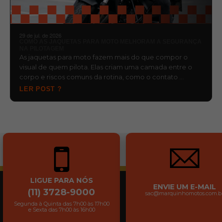
29 de jul. de 2026
COMO AS JAQUETAS PARA MOTO MELHORAM A SEGURANÇA
NA PILOTAGEM
As jaquetas para moto fazem mais do que compor o
visual de quem pilota. Elas criam uma camada entre o
corpo e riscos comuns da rotina, como o contato …
LER POST ?
LIGUE PARA NÓS
ENVIE UM E-MAIL
(11) 3728-9000
sac@marquinhomotos.com.b
Segunda à Quinta das 7h00 às 17h00
e Sexta das 7h00 às 16h00