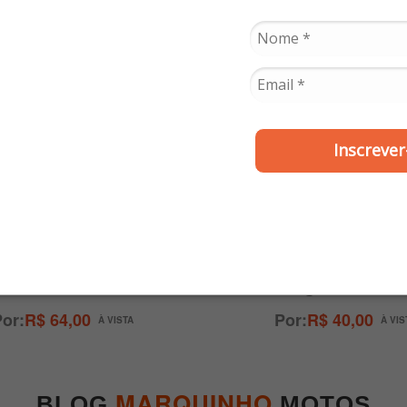
Inscrever
TOMATE
TOMATE
treador Gps IPhone -
Suporte para Celular
Tomate
Guidão Alumínio 
Carregador - Tom
R$ 64,00
R$ 40,00
MARQUINHO
BLOG
MOTOS