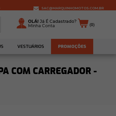
0
SAC@MARQUINHOMOTOS.COM.BR
OLÁ!
Já É Cadastrado?
(0)
Minha Conta
US
VESTUÁRIOS
PROMOÇÕES
PA COM CARREGADOR -