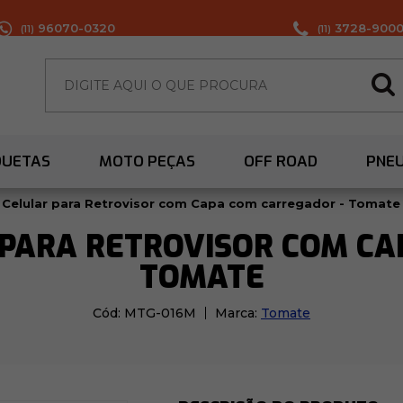
96070-0320
3728-900
(11)
(11)
QUETAS
MOTO PEÇAS
OFF ROAD
PNE
 Celular para Retrovisor com Capa com carregador - Tomate
 PARA RETROVISOR COM CA
TOMATE
Cód:
MTG-016M
Marca:
Tomate