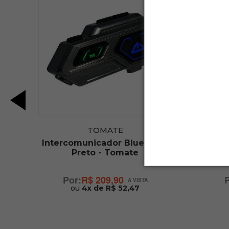
TOMATE
e
Intercomunicador Bluetooth
Ras
-
Preto - Tomate
R$ 209,90
ou
4x de R$ 52,47