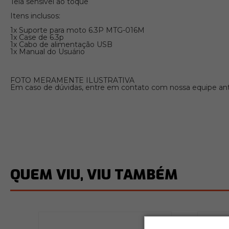
Tela sensível ao toque
Itens inclusos:
1x Suporte para moto 6.3P MTG-016M
1x Case de 6.3p
1x Cabo de alimentação USB
1x Manual do Usuário
FOTO MERAMENTE ILUSTRATIVA
Em caso de dúvidas, entre em contato com nossa equipe ante
QUEM VIU, VIU TAMBÉM