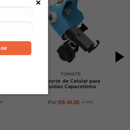
-se
TOMATE
 para
Suporte de Celular para
com
Guidão Capacetinho
ate
R$ 46,00