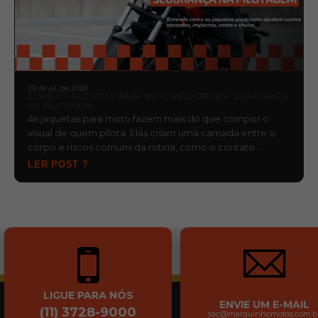
29 de jul. de 2026
COMO AS JAQUETAS PARA MOTO MELHORAM A SEGURANÇA
NA PILOTAGEM
As jaquetas para moto fazem mais do que compor o
visual de quem pilota. Elas criam uma camada entre o
corpo e riscos comuns da rotina, como o contato …
LER POST ?
LIGUE PARA NÓS
ENVIE UM E-MAIL
(11) 3728-9000
sac@marquinhomotos.com.b