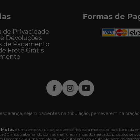
das
Formas de P
a de Privacidade
 e Devoluções
s de Pagamento
de Frete Grátis
imento
esperança, sejam pacientes na tribulação, perseverem na oração
 Motos
é uma empresa de peças e acessórios para motos e pilotos fundada em
e 30 anos trabalhando com as melhores marcas do mercado, produtos de quali
 em Diadema-SP, uma em Mauá-SP e outra em São Paulo-SP, além de oferecer