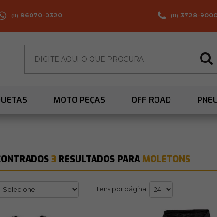
96070-0320
3728-900
(11)
(11)
QUETAS
MOTO PEÇAS
OFF ROAD
PNE
CONTRADOS
3
RESULTADOS PARA
MOLETONS
Itens por página: