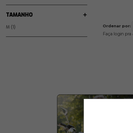
TAMANHO
Ordenar por:
M (1)
Faça login pra 