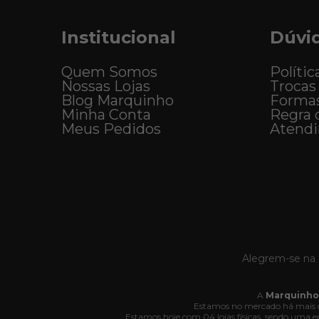
Institucional
Dúvi
Quem Somos
Polític
Nossas Lojas
Trocas
Blog Marquinho
Forma
Minha Conta
Regra 
Meus Pedidos
Atend
Alegrem-se na 
A
Marquinho
Estamos no mercado há mais d
Estamos hoje com 04 lojas físicas, sendo uma