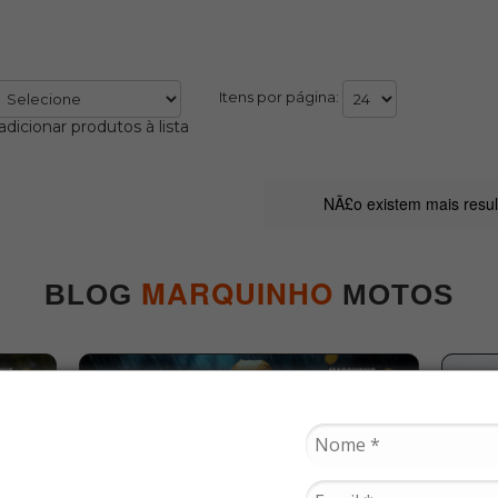
Itens por página:
adicionar produtos à lista
NÃ£o existem mais resu
MARQUINHO
BLOG
MOTOS