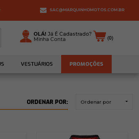
0
SAC@MARQUINHOMOTOS.COM.BR
OLÁ!
Já É Cadastrado?
(0)
Minha Conta
US
VESTUÁRIOS
PROMOÇÕES
Ordenar por