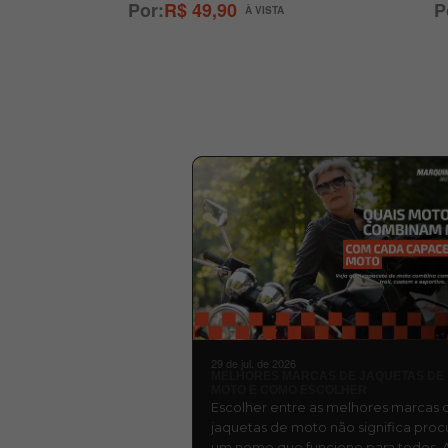
R$ 49,90
29 de jul. de 2026
MELHORES MARCAS DE JAQUETAS DE
MOTO E COMO ESCOLHER
Escolher entre as melhores marcas 
jaquetas de moto não significa proc
um nome que funcione para todos. 