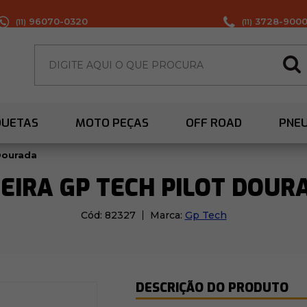
96070-0320
3728-900
(11)
(11)
QUETAS
MOTO PEÇAS
OFF ROAD
PNE
 Dourada
SEIRA GP TECH PILOT DOUR
Cód:
82327
Marca:
Gp Tech
DESCRIÇÃO DO PRODUTO