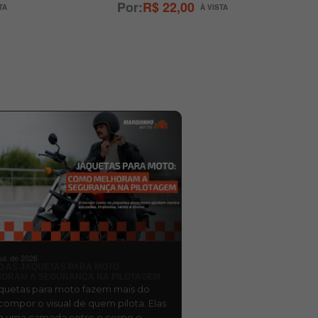
R$ 22,00
jul. de 2026
 AS JAQUETAS PARA MOTO
ORAM A SEGURANÇA NA PILOTAGEM
aquetas para moto fazem mais do
compor o visual de quem pilota. Elas
m uma camada entre o corpo e