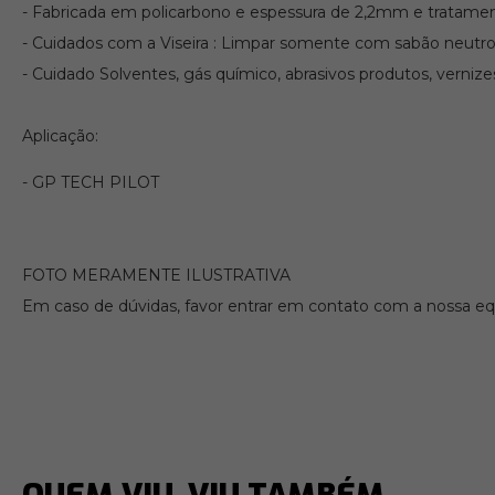
- Fabricada em policarbono e espessura de 2,2mm e tratament
- Cuidados com a Viseira : Limpar somente com sabão neutro
- Cuidado Solventes, gás químico, abrasivos produtos, vernize
Aplicação:
- GP TECH PILOT
FOTO MERAMENTE ILUSTRATIVA
Em caso de dúvidas, favor entrar em contato com a nossa equ
QUEM VIU, VIU TAMBÉM