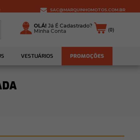
0
SAC@MARQUINHOMOTOS.COM.BR
OLÁ!
Já É Cadastrado?
(0)
Minha Conta
US
VESTUÁRIOS
PROMOÇÕES
ADA