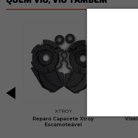
XTROY
 2
Reparo Capacete Xtroy
Visei
Escamoteável