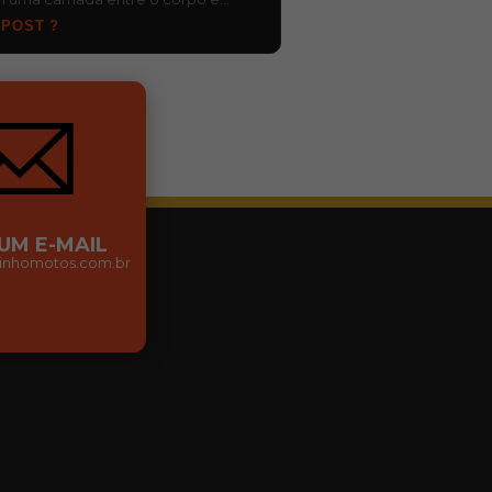
os comuns da rotina, como o contato
 POST ?
 UM E-MAIL
nhomotos.com.br