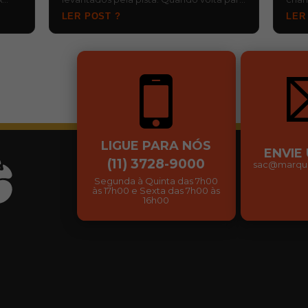
, d…
o baú ainda molhada e fica esquecida,…
risc
LER POST ?
LER
…
LIGUE PARA NÓS
ENVIE
(11) 3728-9000
sac@marqui
Segunda à Quinta das 7h00
às 17h00 e Sexta das 7h00 às
16h00