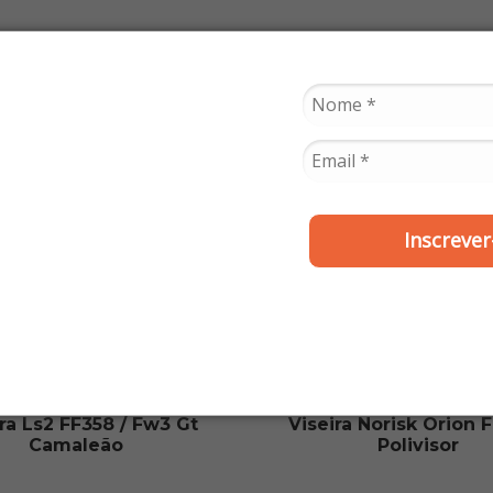
Inscrever
LS2
POLIVISOR
ra Ls2 FF358 / Fw3 Gt
Viseira Norisk Orion 
Camaleão
Polivisor