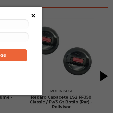
-se
POLIVISOR
Fumê -
Reparo Capacete LS2 FF358
Classic / Fw3 Gt Botão (Par) -
Polivisor