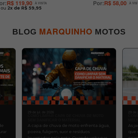
R$ 119,90
R$ 58,00
ou
2x de R$ 59,95
MARQUINHO
BLOG
MOTOS
29 de jul. de 2026
29 de 
COMO LIMPAR CAPA DE CHUVA DE MOTO
COMO
SEM DANIFICAR O MATERIAL
MELH
de
A capa de chuva de moto enfrenta água,
As j
urar
poeira, fuligem, suor e resíduos
que 
A
levantados pela pista. Quando volta para
cria