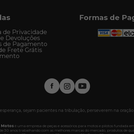
das
Formas de P
a de Privacidade
 e Devoluções
s de Pagamento
de Frete Grátis
imento
esperança, sejam pacientes na tribulação, perseverem na oração
 Motos
é uma empresa de peças e acessórios para motos e pilotos fundada em
e 30 anos trabalhando com as melhores marcas do mercado, produtos de quali