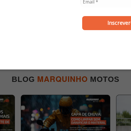
Inscrever
POLIVISOR
GP TECH
 Race Tech Hit Cristal -
Viseira Gp Tech Sense 
Polivisor
R$ 49,00
R$ 79,90
MARQUINHO
BLOG
MOTOS