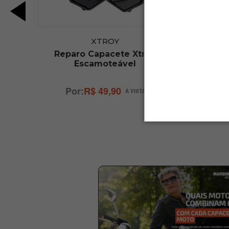
XTROY
 2
Reparo Capacete Xtroy
Viseira
Escamoteável
R$ 49,90