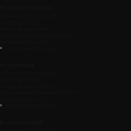
LOJA INTERLAGOS
WhatsApp: (11) 2501-0323
Tel.: (11) 2501-0323
Horário de atendimento:
Segunda a sexta-feira das 8h às 19h
Sábado das 8h às 17h
Estacionamento gratuito
LOJA MAUÁ
WhatsApp: (11) 4941-9002
Tel.: (11) 4941-9002
Horário de atendimento:
Segunda a sexta-feira das 8h às 19h
Sábado das 8h às 17h.
Estacionamento gratuito
LOJA DIADEMA
WhatsApp: (11) 4941-9003