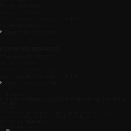
Tel.: (11) 4941-9003
Horário de atendimento:
Segunda a sexta-feira das 8h às 19h
Sábado das 8h às 17h.
Estacionamento gratuito
LOJA SÃO BERNARDO
WhatsApp: (11) 4368-7111
Tel.: (11) 4368-7111
Horário de atendimento:
Segunda a sexta-feira das 8h às 17h
Estacionamento gratuito
Institucional
Quem Somos
Nossas Lojas
Blog Marquinho
Minha Conta
Meus
Pedidos
Dúvidas
Política de Privacidade
Trocas e Devoluções
Formas de
Pagamento
Regra de Frete Grátis
Atendimento
Formas de Pagamento
Selo Segurança