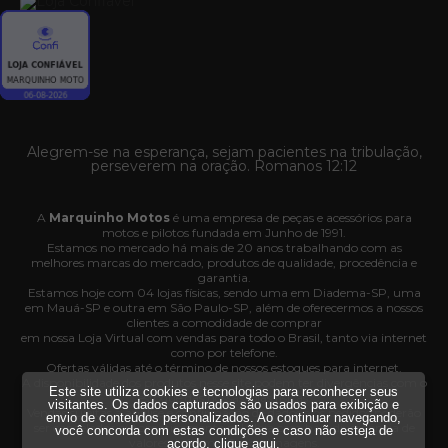
Alegrem-se na esperança, sejam pacientes na tribulação,
perseverem na oração. Romanos 12:12
A
Marquinho Motos
é uma empresa de peças e acessórios para
motos e pilotos fundada em Junho de 1991.
Estamos no mercado há mais de 20 anos trabalhando com as
melhores marcas do mercado, produtos de qualidade, procedência e
garantia.
Estamos hoje com 04 lojas físicas, sendo uma em Diadema-SP, uma
em Mauá-SP e outra em São Paulo-SP, além de oferecermos a nossos
clientes a comodidade de comprar
em nossa Loja Virtual com vendas para todo o Brasil, tanto via internet
como por telefone.
Ofertas válidas até o término de nossos estoques para internet.
A disponibilidade dos produtos nesse site podem ter divergências com o
Este site utiliza cookies e tecnologias para reconhecer seus
estoque das nossas lojas físicas.
visitantes. Os dados capturados são usados para exibição e
Vendas sujeitas à análise e confirmação de dados e os pedidos poderão
envio de conteúdos personalizados. Ao continuar navegando,
ser cancelados automaticamente pela loja caso haja divergência de
você concorda com estas condições e caso não esteja de
valores, informações ou imagens.
acordo,
clique aqui
.