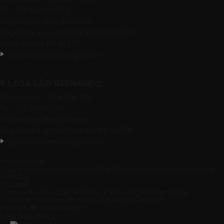
Tel.: (11) 4941-9003
Horário de atendimento:
Segunda a sexta-feira das 8h às 19h
Sábado das 8h às 17h.
Estacionamento gratuito
LOJA SÃO BERNARDO
WhatsApp: (11) 4368-7111
Tel.: (11) 4368-7111
Horário de atendimento:
Segunda a sexta-feira das 8h às 17h
Estacionamento gratuito
Institucional
Quem Somos
Nossas Lojas
Blog Marquinho
Minha Conta
Meus
Pedidos
Dúvidas
Política de Privacidade
Trocas e Devoluções
Formas de
Pagamento
Regra de Frete Grátis
Atendimento
Formas de Pagamento
Selo Segurança