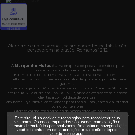
Alegrem-se na esperança, sejam pacientes na tribulação,
perseverem na oração. Romanos 12:12
A
Marquinho Motos
é uma empresa de peças e acessórios para
motos e pilotos fundada em Junho de 1991.
Estamos no mercado há mais de 20 anos trabalhando com as
melhores marcas do mercado, produtos de qualidade, procedência e
garantia.
Estamos hoje com 04 lojas físicas, sendo uma em Diadema-SP, uma
em Mauá-SP e outra em São Paulo-SP, além de oferecermos a nossos
clientes a comodidade de comprar
em nossa Loja Virtual com vendas para todo o Brasil, tanto via internet
como por telefone.
Ofertas válidas até o término de nossos estoques para internet.
A disponibilidade dos produtos nesse site podem ter divergências com o
Este site utiliza cookies e tecnologias para reconhecer seus
estoque das nossas lojas físicas.
visitantes. Os dados capturados são usados para exibição e
Vendas sujeitas à análise e confirmação de dados e os pedidos poderão
envio de conteúdos personalizados. Ao continuar navegando,
ser cancelados automaticamente pela loja caso haja divergência de
você concorda com estas condições e caso não esteja de
valores, informações ou imagens.
acordo,
clique aqui
.