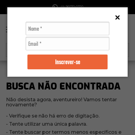
96070-0320
(11)
0
Inscrever-se
BUSCA NÃO ENCONTRADA
Não desista agora, aventureiro! Vamos tentar
novamente?
Verifique se não há erro de digitação.
Tente utilizar uma única palavra.
Tente buscar por termos menos específicos e