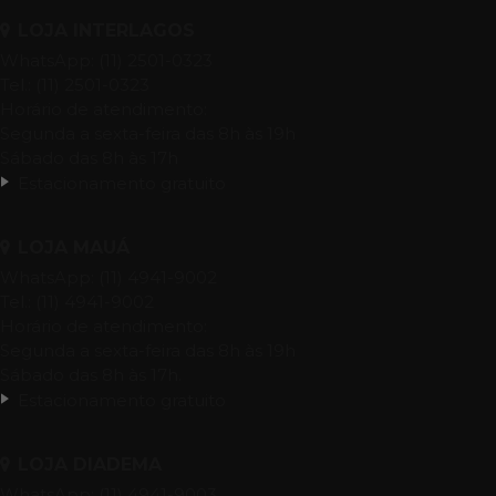
LOJA INTERLAGOS
WhatsApp: (11) 2501-0323
Tel.: (11) 2501-0323
Horário de atendimento:
Segunda a sexta-feira das 8h às 19h
Sábado das 8h às 17h
Estacionamento gratuito
LOJA MAUÁ
WhatsApp: (11) 4941-9002
Tel.: (11) 4941-9002
Horário de atendimento:
Segunda a sexta-feira das 8h às 19h
Sábado das 8h às 17h.
Estacionamento gratuito
LOJA DIADEMA
WhatsApp: (11) 4941-9003