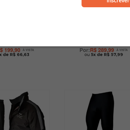
Inscrever
NAVE
NAVE
a Moto All Series
Capa para Moto Nave Pr
melho - Nave
Touring Vermelha
$ 199,90
R$ 289,99
x de R$ 66,63
ou
5x de R$ 57,99