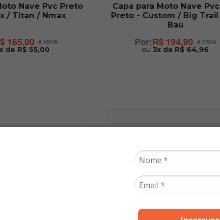
Moto Nave Pvc Preto
Capa para Moto Nave Pvc
cx / Titan / Nmax
Preto - Custom / Big Trai
Baú
$ 165,00
R$ 194,90
x de R$ 55,00
ou
3x de R$ 64,96