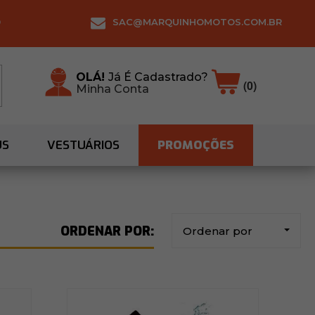
0
SAC@MARQUINHOMOTOS.COM.BR
OLÁ!
Já É Cadastrado?
(0)
Minha Conta
US
VESTUÁRIOS
PROMOÇÕES
Ordenar por