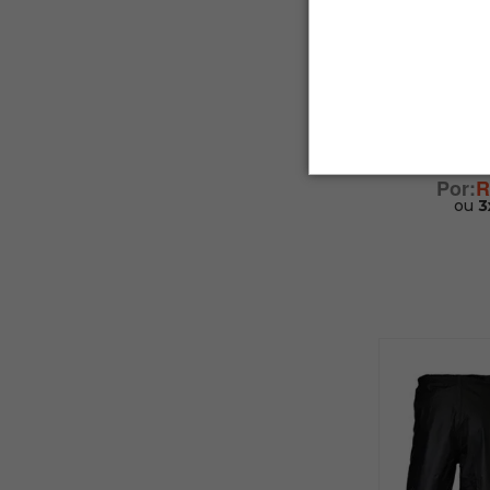
Capa par
Ver
R
ou
3