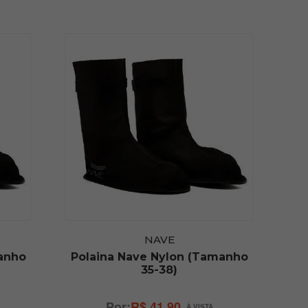
NAVE
anho
Polaina Nave Nylon (Tamanho
35-38)
R$ 41,90