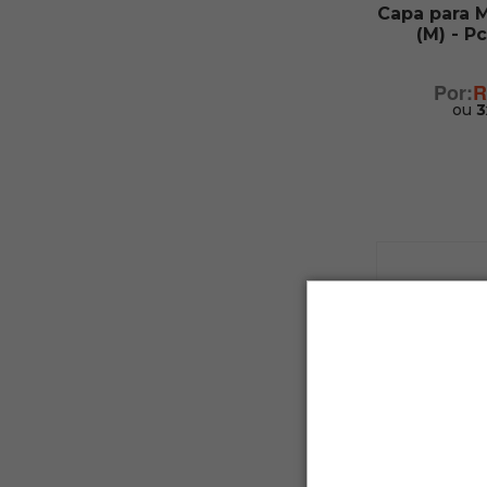
Capa para 
(M) - P
R
ou
3