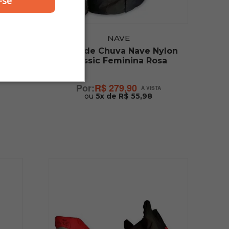
-se
NAVE
emium
Capa de Chuva Nave Nylon
Classic Feminina Rosa
R$ 279,90
ou
5x de R$ 55,98