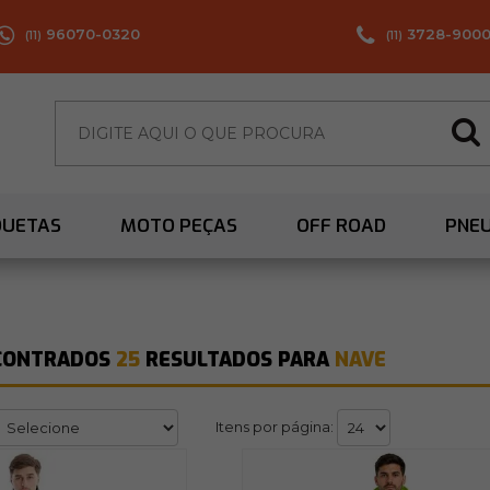
96070-0320
3728-900
(11)
(11)
QUETAS
MOTO PEÇAS
OFF ROAD
PNE
CONTRADOS
25
RESULTADOS PARA
NAVE
Itens por página: