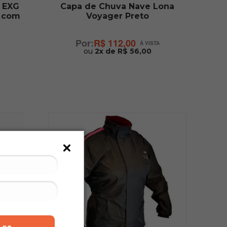
 EXG
Capa de Chuva Nave Lona
l com
Voyager Preto
R$ 112,00
ou
2x de R$ 56,00