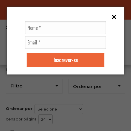
96070-0320
(11)
0
Inscrever-se
Acellera Lub
Filtro
Ordenar por
Ordenar por:
Itens por página: