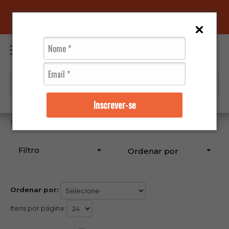
96070-0320
(11)
0
Inscrever-se
Axxis
Filtro
Ordenar por
Ordenar por:
Itens por página: