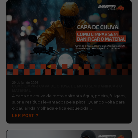
29 de jul. de 2026
COMO LIMPAR CAPA DE CHUVA DE MOTO SEM DANIFICAR O
MATERIAL
A capa de chuva de moto enfrenta água, poeira, fuligem,
suor e resíduos levantados pela pista. Quando volta para
o baú ainda molhada e fica esquecida,…
LER POST ?