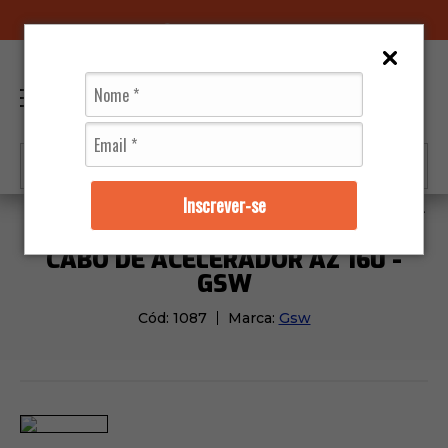
96070-0320
(11)
0
Inscrever-se
Moto Peças
Cabos
Cabo de Acelerador Az 160 - G
CABO DE ACELERADOR AZ 160 -
GSW
Cód:
1087
Marca:
Gsw