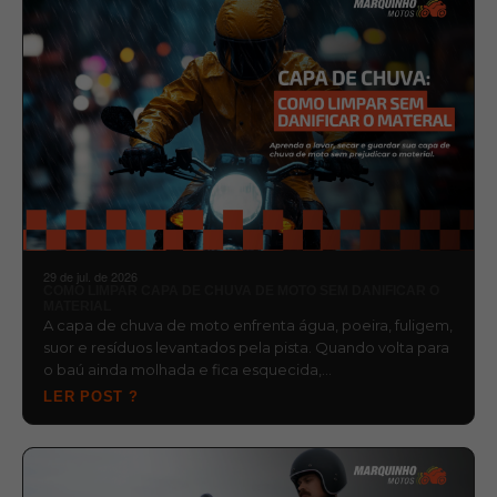
29 de jul. de 2026
COMO LIMPAR CAPA DE CHUVA DE MOTO SEM DANIFICAR O
MATERIAL
A capa de chuva de moto enfrenta água, poeira, fuligem,
suor e resíduos levantados pela pista. Quando volta para
o baú ainda molhada e fica esquecida,…
LER POST ?