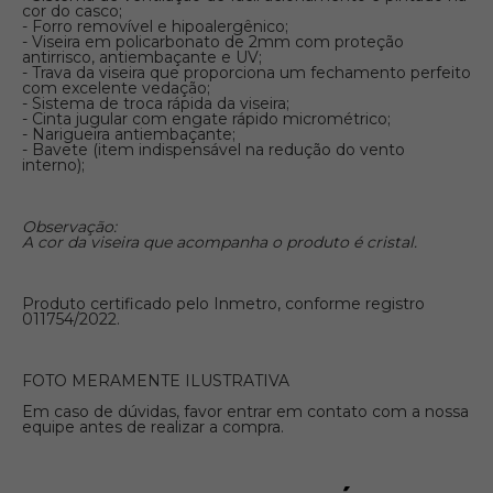
cor do casco;
- Forro removível e hipoalergênico;
- Viseira em policarbonato de 2mm com proteção
antirrisco, antiembaçante e UV;
- Trava da viseira que proporciona um fechamento perfeito
com excelente vedação;
- Sistema de troca rápida da viseira;
- Cinta jugular com engate rápido micrométrico;
- Narigueira antiembaçante;
- Bavete (item indispensável na redução do vento
interno);
Observação:
A cor da viseira que acompanha o produto é cristal.
Produto certificado pelo Inmetro, conforme registro
011754/2022.
FOTO MERAMENTE ILUSTRATIVA
Em caso de dúvidas, favor entrar em contato com a nossa
equipe antes de realizar a compra.