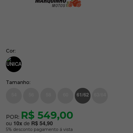
Cor
Tamanho
54
56
58
60
61/62
63/64
R$ 549,00
POR:
ou
de
10
x
R$ 54,90
5% desconto pagamento á vista