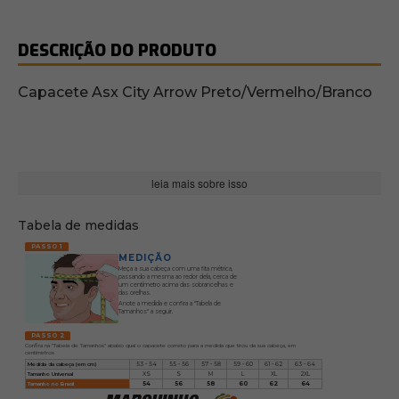
DESCRIÇÃO DO PRODUTO
Capacete Asx City Arrow Preto/Vermelho/Branco
leia mais sobre isso
Tabela de medidas
PASSO 1
MEDIÇÃO
Meça a sua cabeça com uma fita métrica,
passando a mesma ao redor dela, cerca de
um centímetro acima das sobrancelhas e
das orelhas.
Anote a medida e confira a "Tabela de
Tamanhos" a seguir.
PASSO 2
Confira na "Tabela de Tamanhos" abaixo qual o capacete correto para a medida que tirou da sua cabeça, em
centímetros
Medida da cabeça (em cm)
53 - 54
55 - 56
57 - 58
59 - 60
61 - 62
63 - 64
Tamanho Universal
XS
S
M
L
XL
2XL
Tamanho no Brasil
54
56
58
60
62
64