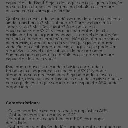
capacetes do Brasil. Seja o destaque em qualquer situação
do seu dia-a-dia, seja na correria do trabalho ou em um
passeio com os amigos e família.
Qual seria o resultado se pudéssemos deixar um capacete
ainda mais bonito? Mais atraente? Com acabamento
jamais visto? Mais fascinante? A resposta é o
novo capacete ASX City, com acabamentos de alta
qualidade, tecnologias inovadoras, alto nível de proteção,
conforto e design aerodinâmico. Além de oferecer vários
diferenciais, como a trava da viseira que garante ótima
vedação e o acabamento da cinta jugular que pode ser
removível, lavável e até substituído por um novo.
Superioridade na pintura e detalhes que entregam um
capacete ideal para você!
Para quem busca um modelo básico com toda a
tecnologia e segurança, o capacete ASX City pode
atender as suas necessidades. Seja no modelo fosco ou
brilhante, deixe sua aventura pelas estradas mais seguras e
com aquele estilo que somente um capacete ASX pode
proporcionar.
Características:
- Casco aerodinâmico em resina termoplástica ABS;
- Pintura e verniz automotivos PPG;
- Estrutura interna canaletada em EPS com dupla
densidade;
- Sistema de ventilação de fácil acionamento e pintado na