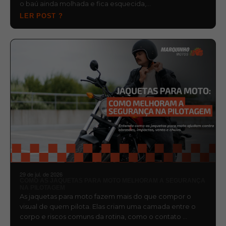
o baú ainda molhada e fica esquecida,…
LER POST ?
29 de jul. de 2026
COMO AS JAQUETAS PARA MOTO MELHORAM A SEGURANÇA
NA PILOTAGEM
As jaquetas para moto fazem mais do que compor o
visual de quem pilota. Elas criam uma camada entre o
corpo e riscos comuns da rotina, como o contato …