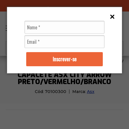
96070-0320
(11)
0
Inscrever-se
Capacetes
Asx
Capacete Asx City Arrow Preto/V
CAPACETE ASX CITY ARROW
PRETO/VERMELHO/BRANCO
Cód:
70100300
Marca:
Asx