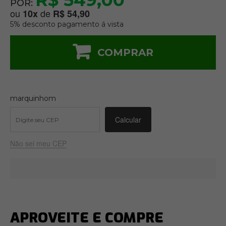
R$ 549,00
POR:
ou
de
10
x
R$ 54,90
5% desconto pagamento á vista
COMPRAR
marquinhom
Não sei meu CEP
APROVEITE E COMPRE