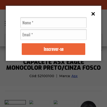
96070-0320
(11)
0
Inscrever-se
Capacetes
Asx
Capacete ASX Eagle Monocolor Pr
CAPACETE ASX EAGLE
MONOCOLOR PRETO/CINZA FOSCO
Cód:
52100100
Marca:
Asx