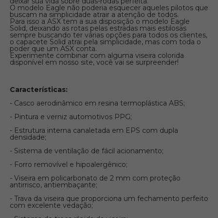
deixar sua vida sobre duas-rodas perfeita.
O modelo Eagle não poderia esquecer aqueles pilotos que
buscam na simplicidade atrair a atenção de todos.
Para isso a ASX tem a sua disposição o modelo Eagle
Solid, deixando as rotas pelas estradas mais estilosas
sempre buscando ter várias opções para todos os clientes,
o capacete Solid atrai pela simplicidade, mas com toda o
poder que um ASX conta.
Experimente combinar com alguma viseira colorida
disponível em nosso site, você vai se surpreender!
Características:
- Casco aerodinâmico em resina termoplástica ABS;
- Pintura e verniz automotivos PPG;
- Estrutura interna canaletada em EPS com dupla
densidade;
- Sistema de ventilação de fácil acionamento;
- Forro removível e hipoalergênico;
- Viseira em policarbonato de 2 mm com proteção
antirrisco, antiembaçante;
- Trava da viseira que proporciona um fechamento perfeito
com excelente vedação;