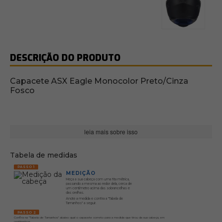
DESCRIÇÃO DO PRODUTO
Capacete ASX Eagle Monocolor Preto/Cinza
Fosco
leia mais sobre isso
Tabela de medidas
PASSO 1
MEDIÇÃO
Meça a sua cabeça com uma fita métrica,
passando a mesma ao redor dela, cerca de
um centímetro acima das sobrancelhas e
das orelhas.
Anote a medida e confira a "Tabela de
Tamanhos" a seguir.
PASSO 2
Confira na "Tabela de Tamanhos" abaixo qual o capacete correto para a medida que tirou da sua cabeça, em
centímetros