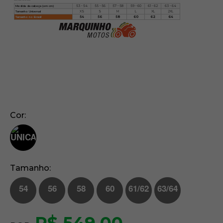
Medida da cabeça (em cm)
53 - 54
55 - 56
57 - 58
59 - 60
61 - 62
63 - 64
Tamanho Universal
XS
S
M
L
XL
2XL
Tamanho no Brasil
54
56
58
60
62
64
Cor
Tamanho
54
56
58
60
61/62
63/64