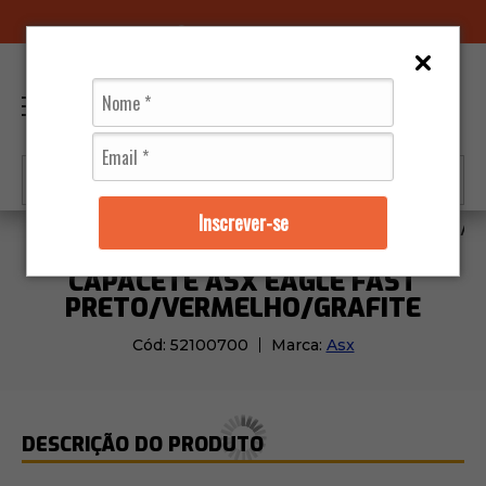
96070-0320
(11)
0
Inscrever-se
Capacetes
Asx
Capacete Asx Eagle Fast Preto/Ve
CAPACETE ASX EAGLE FAST
PRETO/VERMELHO/GRAFITE
Cód:
52100700
Marca:
Asx
DESCRIÇÃO DO PRODUTO