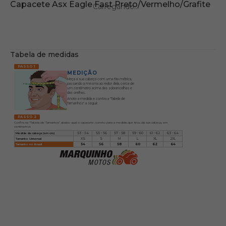
Capacete Asx Eagle Fast Preto/Vermelho/Grafite
Tabela de medidas
PASSO 1
MEDIÇÃO
Meça a sua cabeça com uma fita métrica,
passando a mesma ao redor dela, cerca de
um centímetro acima das sobrancelhas e
das orelhas.
Anote a medida e confira a "Tabela de
Tamanhos" a seguir.
PASSO 2
Confira na "Tabela de Tamanhos" abaixo qual o capacete correto para a medida que tirou da sua cabeça, em
centímetros
Medida da cabeça (em cm)
53 - 54
55 - 56
57 - 58
59 - 60
61 - 62
63 - 64
Tamanho Universal
XS
S
M
L
XL
2XL
Tamanho no Brasil
54
56
58
60
62
64