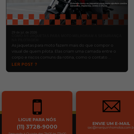
29 de jul. de 2026
COMO AS JAQUETAS PARA MOTO MELHORAM A SEGURANÇA
NA PILOTAGEM
As jaquetas para moto fazem mais do que compor o
visual de quem pilota. Elas criam uma camada entre o
corpo e riscos comuns da rotina, como o contato …
LER POST ?
LIGUE PARA NÓS
ENVIE UM E-MAIL
(11) 3728-9000
sac@marquinhomotos.com.b
Segunda à Quinta das 7h00 às 17h00