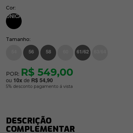
Cor
UNICA
Tamanho
54
56
58
60
61/62
63/64
R$ 549,00
POR:
ou
de
10
x
R$ 54,90
5% desconto pagamento á vista
DESCRIÇÃO
COMPLEMENTAR