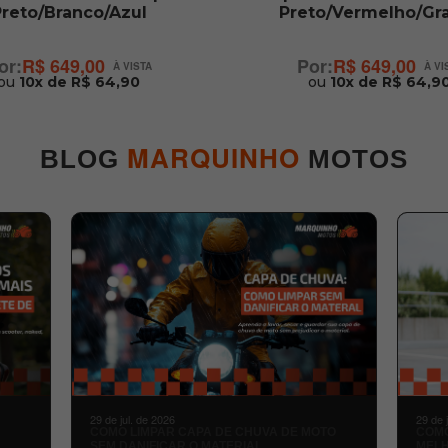
reto/Branco/Azul
Preto/Vermelho/Gra
R$ 649,00
R$ 649,00
ou
10x de R$ 64,90
ou
10x de R$ 64,9
MARQUINHO
BLOG
MOTOS
29 de jul. de 2026
29 de 
COMO LIMPAR CAPA DE CHUVA DE MOTO
COMO
SEM DANIFICAR O MATERIAL
MELH