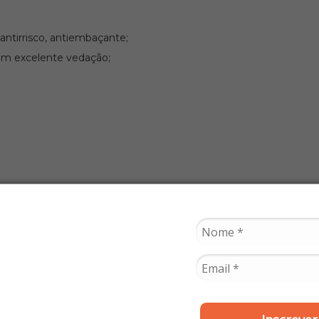
ntirrisco, antiembaçante;
com excelente vedação;
ipe antes de realizar a compra.