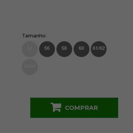
Tamanho
54
56
58
60
61/62
63/64
COMPRAR