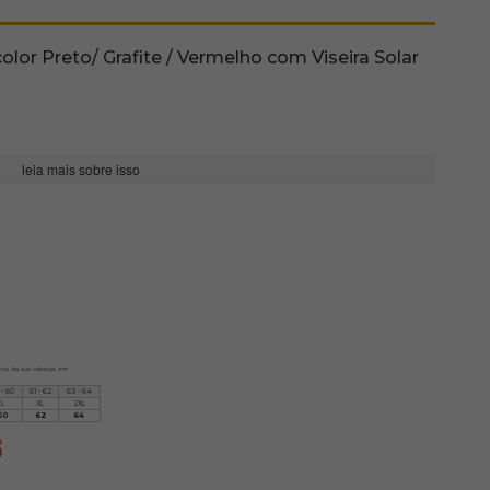
or Preto/ Grafite / Vermelho com Viseira Solar
leia mais sobre isso
irou da sua cabeça, em
 - 60
61 - 62
63 - 64
L
XL
2XL
60
62
64