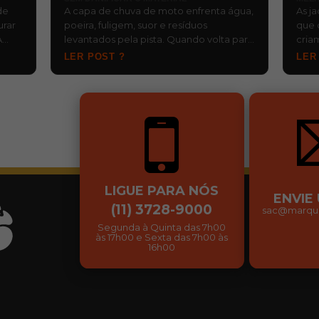
de
A capa de chuva de moto enfrenta água,
As j
urar
poeira, fuligem, suor e resíduos
que 
A
levantados pela pista. Quando volta para
cria
, d…
o baú ainda molhada e fica esquecida,…
risc
LER POST ?
LER
…
LIGUE PARA NÓS
ENVIE
(11) 3728-9000
sac@marqui
Segunda à Quinta das 7h00
às 17h00 e Sexta das 7h00 às
16h00