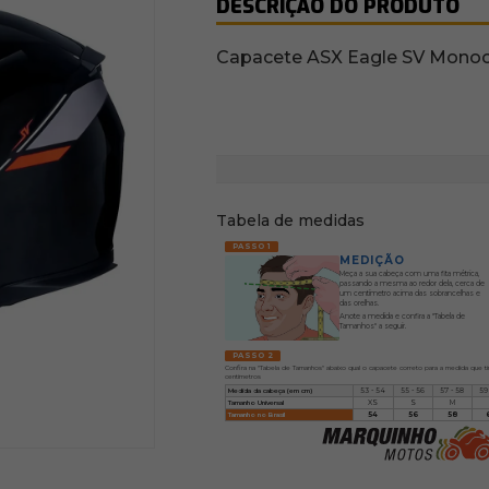
DESCRIÇÃO DO PRODUTO
Capacete ASX Eagle SV Monocol
Tabela de medidas
PASSO 1
MEDIÇÃO
Meça a sua cabeça com uma fita métrica,
passando a mesma ao redor dela, cerca de
um centímetro acima das sobrancelhas e
das orelhas.
Anote a medida e confira a "Tabela de
Tamanhos" a seguir.
PASSO 2
Confira na "Tabela de Tamanhos" abaixo qual o capacete correto para a medida que t
centímetros
Medida da cabeça (em cm)
53 - 54
55 - 56
57 - 58
59
Tamanho Universal
XS
S
M
Tamanho no Brasil
54
56
58