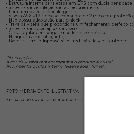
- Estrutura interna canaletada em EPS com dupla densidade;
- Sistema de ventilação de fácil acionamento;
- Forro removível e hipoalergênico;
- Viseira ASX V18B em policarbonato de 2 mm com proteção a
- Não possui adaptação para pinlock;
- Trava da viseira que proporciona um fechamento perfeito 
- Sistema de troca rápida da viseira;
- Cinta jugular com engate rápido micrométrico;
- Narigueira antiembaçante;
- Bavete (item indispensável na redução do vento interno);
Observação:
A cor da viseira que acompanha o produto é cristal.
Acompanha óculos interno (viseira solar fumê).
FOTO MERAMENTE ILUSTRATIVA
Em caso de dúvidas, favor entrar em contato com a nossa equ