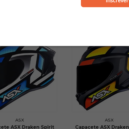
Inscrever
ASX
ASX
ete ASX Draken Spirit
Capacete ASX Draken 