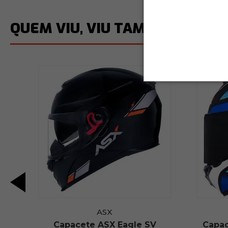
QUEM VIU, VIU TAMBÉM
ASX
w
Capacete ASX Eagle SV
Capac