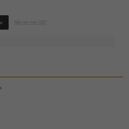
Não sei meu CEP
a.