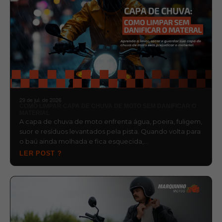
29 de jul. de 2026
COMO LIMPAR CAPA DE CHUVA DE MOTO SEM DANIFICAR O
MATERIAL
A capa de chuva de moto enfrenta água, poeira, fuligem,
suor e resíduos levantados pela pista. Quando volta para
o baú ainda molhada e fica esquecida,…
LER POST ?