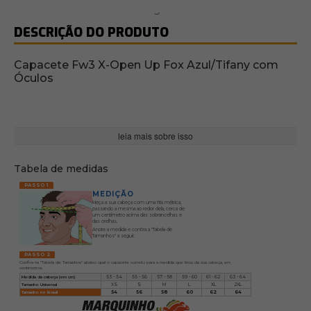
DESCRIÇÃO DO PRODUTO
Capacete Fw3 X-Open Up Fox Azul/Tifany com
Óculos
leia mais sobre isso
Tabela de medidas
PASSO 1
MEDIÇÃO
Meça a sua cabeça com uma fita métrica,
passando a mesma ao redor dela, cerca de
um centímetro acima das sobrancelhas e
das orelhas.
Anote a medida e confira a "Tabela de
Tamanhos" a seguir.
PASSO 2
Confira na "Tabela de Tamanhos" abaixo qual o capacete correto para a medida que tirou da sua cabeça, em
centímetros
Medida da cabeça (em cm)
53 - 54
55 - 56
57 - 58
59 - 60
61 - 62
63 - 64
Tamanho Universal
XS
S
M
L
XL
2XL
Tamanho no Brasil
54
56
58
60
62
64