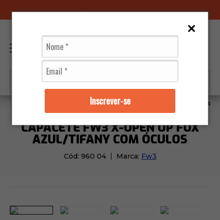
96070-0320
(11)
0
Inscrever-se
Capacetes
Fw3
Capacete Fw3 X-Open Up Fox Azu
CAPACETE FW3 X-OPEN UP FOX
AZUL/TIFANY COM ÓCULOS
Cód:
960 04
Marca:
Fw3