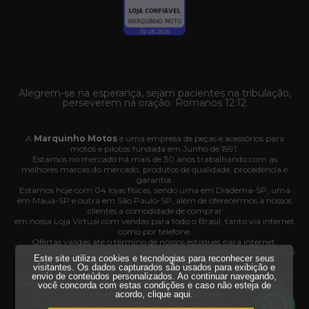
Alegrem-se na esperança, sejam pacientes na tribulação,
perseverem na oração. Romanos 12:12
A
Marquinho Motos
é uma empresa de peças e acessórios para
motos e pilotos fundada em Junho de 1991.
Estamos no mercado há mais de 30 anos trabalhando com as
melhores marcas do mercado, produtos de qualidade, procedência e
garantia.
Estamos hoje com 04 lojas físicas, sendo uma em Diadema-SP, uma
em Mauá-SP e outra em São Paulo-SP, além de oferecermos a nossos
clientes a comodidade de comprar
em nossa Loja Virtual com vendas para todo o Brasil, tanto via internet
como por telefone.
Ofertas válidas até o término de nossos estoques para internet.
A disponibilidade dos produtos nesse site podem ter divergências com o
Este site utiliza cookies e tecnologias para reconhecer seus
estoque das nossas lojas físicas.
visitantes. Os dados capturados são usados para exibição e
Vendas sujeitas à análise e confirmação de dados e os pedidos poderão
envio de conteúdos personalizados. Ao continuar navegando,
ser cancelados automaticamente pela loja caso haja divergência de
você concorda com estas condições e caso não esteja de
valores, informações ou imagens.
acordo,
clique aqui
.
Av. Interlagos, 3064 - 04660-005 - Jd. Marajoara - SP - CNPJ