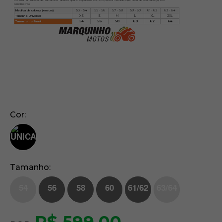
centímetros
Medida da cabeça (em cm)
53 - 54
55 - 56
57 - 58
59 - 60
61 - 62
63 - 64
Tamanho Universal
XS
S
M
L
XL
2XL
Tamanho no Brasil
54
56
58
60
62
64
Cor
Tamanho
54
56
58
60
61/62
63/64