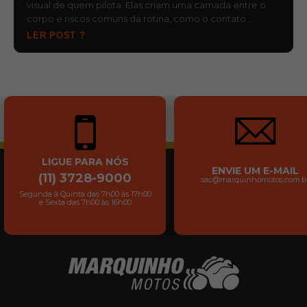
visual de quem pilota. Elas criam uma camada entre o
corpo e riscos comuns da rotina, como o contato …
LER POST ?
LIGUE PARA NÓS
ENVIE UM E-MAIL
(11) 3728-9000
sac@marquinhomotos.com.b
Segunda à Quinta das 7h00 às 17h00
e Sexta das 7h00 às 16h00