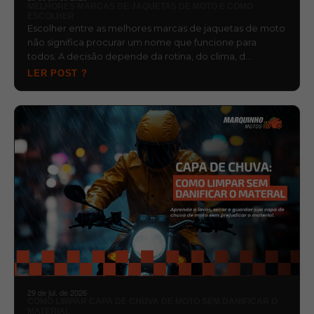
MELHORES MARCAS DE JAQUETAS DE MOTO E COMO
ESCOLHER
Escolher entre as melhores marcas de jaquetas de moto
não significa procurar um nome que funcione para
todos. A decisão depende da rotina, do clima, d…
LER POST ?
29 de jul. de 2026
COMO LIMPAR CAPA DE CHUVA DE MOTO SEM DANIFICAR O
MATERIAL