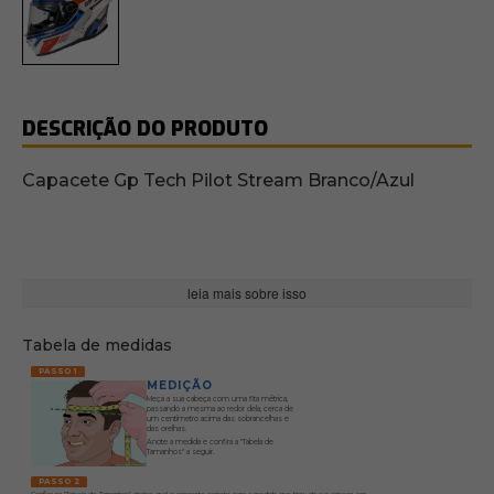
DESCRIÇÃO DO PRODUTO
Capacete Gp Tech Pilot Stream Branco/Azul
leia mais sobre isso
Tabela de medidas
PASSO 1
MEDIÇÃO
Meça a sua cabeça com uma fita métrica,
passando a mesma ao redor dela, cerca de
um centímetro acima das sobrancelhas e
das orelhas.
Anote a medida e confira a "Tabela de
Tamanhos" a seguir.
PASSO 2
Confira na "Tabela de Tamanhos" abaixo qual o capacete correto para a medida que tirou da sua cabeça, em