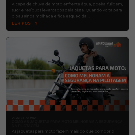
A capa de chuva de moto enfrenta água, poeira, fuligem,
suor e resíduos levantados pela pista. Quando volta para
o baú ainda molhada e fica esquecida,…
LER POST ?
29 de jul. de 2026
COMO AS JAQUETAS PARA MOTO MELHORAM A SEGURANÇA
NA PILOTAGEM
As jaquetas para moto fazem mais do que compor o