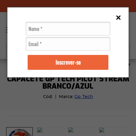
SAC@MARQUINHOMOTOS.COM.BR
0
Inscrever-se
Capacetes
Gp Tech
Capacete Gp Tech Pilot Strea
CAPACETE GP TECH PILOT STREAM
BRANCO/AZUL
Cód:
Marca:
Gp Tech