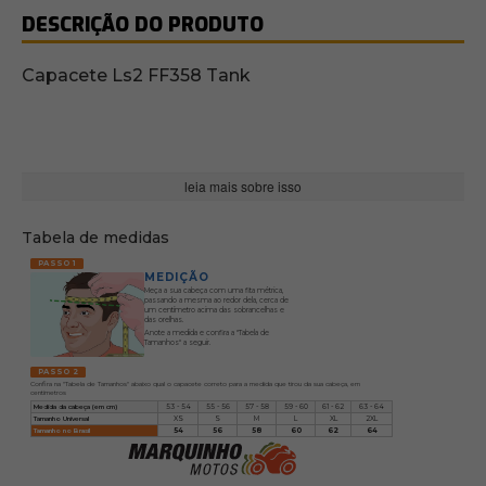
DESCRIÇÃO DO PRODUTO
Capacete Ls2 FF358 Tank
leia mais sobre isso
Tabela de medidas
PASSO 1
MEDIÇÃO
Meça a sua cabeça com uma fita métrica,
passando a mesma ao redor dela, cerca de
um centímetro acima das sobrancelhas e
das orelhas.
Anote a medida e confira a "Tabela de
Tamanhos" a seguir.
PASSO 2
Confira na "Tabela de Tamanhos" abaixo qual o capacete correto para a medida que tirou da sua cabeça, em
centímetros
Medida da cabeça (em cm)
53 - 54
55 - 56
57 - 58
59 - 60
61 - 62
63 - 64
Tamanho Universal
XS
S
M
L
XL
2XL
Tamanho no Brasil
54
56
58
60
62
64