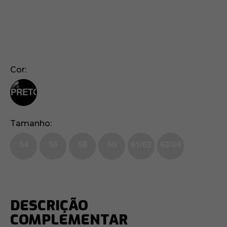
Cor
Tamanho
54
56
58
60
61/62
63/64
DESCRIÇÃO
COMPLEMENTAR