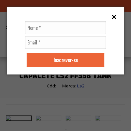
LOJAS FÍSICAS
0
Inscrever-se
Capacetes
Ls2
Capacete Ls2 FF358 Tank
CAPACETE LS2 FF358 TANK
Cód:
Marca:
Ls2