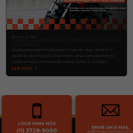
29 de jul. de 2026
COMO AS JAQUETAS PARA MOTO MELHORAM A SEGURANÇA
NA PILOTAGEM
As jaquetas para moto fazem mais do que compor o
visual de quem pilota. Elas criam uma camada entre o
corpo e riscos comuns da rotina, como o contato …
LER POST ?
LIGUE PARA NÓS
ENVIE UM E-MAIL
(11) 3728-9000
sac@marquinhomotos.com.b