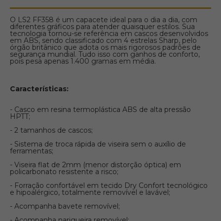
O LS2 FF358 é um capacete ideal para o dia a dia, com
diferentes gráficos para atender quaisquer estilos. Sua
tecnologia tornou-se referência em cascos desenvolvidos
em ABS, sendo classificado com 4 estrelas Sharp, pelo
órgão britânico que adota os mais rigorosos padrões de
segurança mundial. Tudo isso com ganhos de conforto,
pois pesa apenas 1.400 gramas em média.
Características:
- Casco em resina termoplástica ABS de alta pressão
HPTT;
- 2 tamanhos de cascos;
- Sistema de troca rápida de viseira sem o auxílio de
ferramentas;
- Viseira flat de 2mm (menor distorção óptica) em
policarbonato resistente a risco;
- Forração confortável em tecido Dry Confort tecnológico
e hipoalérgico, totalmente removível e lavável;
- Acompanha bavete removível;
- Acompanha narigueira removível;