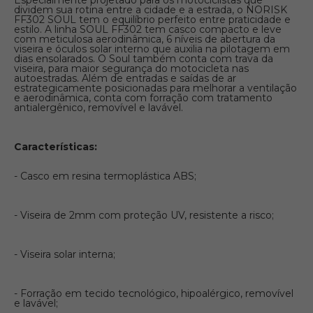
Especialmente projetado para os motociclistas que
dividem sua rotina entre a cidade e a estrada, o NORISK
FF302 SOUL tem o equilíbrio perfeito entre praticidade e
estilo. A linha SOUL FF302 tem casco compacto e leve
com meticulosa aerodinâmica, 6 níveis de abertura da
viseira e óculos solar interno que auxilia na pilotagem em
dias ensolarados. O Soul também conta com trava da
viseira, para maior segurança do motocicleta nas
autoestradas. Além de entradas e saídas de ar
estrategicamente posicionadas para melhorar a ventilação
e aerodinâmica, conta com forração com tratamento
antialergênico, removível e lavável.
Características:
- Casco em resina termoplástica ABS;
- Viseira de 2mm com proteção UV, resistente a risco;
- Viseira solar interna;
- Forração em tecido tecnológico, hipoalérgico, removível
e lavável;