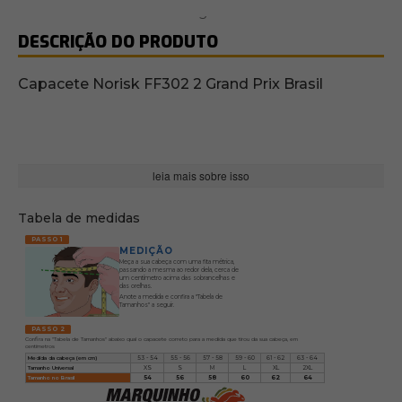
DESCRIÇÃO DO PRODUTO
Capacete Norisk FF302 2 Grand Prix Brasil
leia mais sobre isso
Tabela de medidas
PASSO 1
MEDIÇÃO
Meça a sua cabeça com uma fita métrica,
passando a mesma ao redor dela, cerca de
um centímetro acima das sobrancelhas e
das orelhas.
Anote a medida e confira a "Tabela de
Tamanhos" a seguir.
PASSO 2
Confira na "Tabela de Tamanhos" abaixo qual o capacete correto para a medida que tirou da sua cabeça, em
centímetros
Medida da cabeça (em cm)
53 - 54
55 - 56
57 - 58
59 - 60
61 - 62
63 - 64
Tamanho Universal
XS
S
M
L
XL
2XL
Tamanho no Brasil
54
56
58
60
62
64