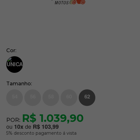
Cor
Tamanho
54
56
58
60
62
R$ 1.039,90
POR:
ou
de
10
x
R$ 103,99
5% desconto pagamento á vista