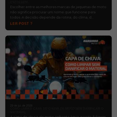
ESCOLHER
Escolher entre as melhores marcas de jaquetas de moto
não significa procurar um nome que funcione para
todos. A decisão depende da rotina, do clima, d…
LER POST ?
29 de jul. de 2026
COMO LIMPAR CAPA DE CHUVA DE MOTO SEM DANIFICAR O
MATERIAL
A capa de chuva de moto enfrenta água, poeira, fuligem,