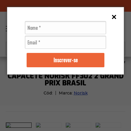
96070-0320
(11)
0
Inscrever-se
Capacetes
Norisk
Capacete Norisk FF302 2 Grand P
CAPACETE NORISK FF302 2 GRAND
PRIX BRASIL
Cód:
Marca:
Norisk