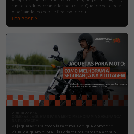
suor e resíduos levantados pela pista. Quando volta para
o baú ainda molhada e fica esquecida,…
LER POST ?
29 de jul. de 2026
COMO AS JAQUETAS PARA MOTO MELHORAM A SEGURANÇA
NA PILOTAGEM
As jaquetas para moto fazem mais do que compor o
visual de quem pilota. Elas criam uma camada entre o