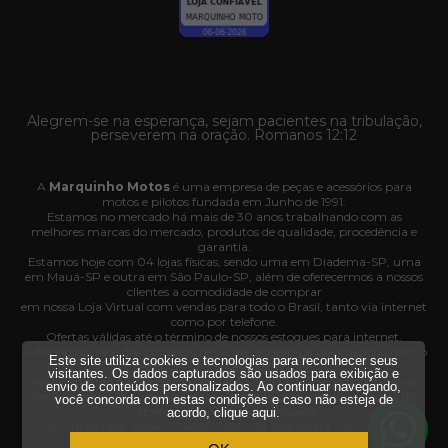
Alegrem-se na esperança, sejam pacientes na tribulação,
perseverem na oração. Romanos 12:12
A
Marquinho Motos
é uma empresa de peças e acessórios para
motos e pilotos fundada em Junho de 1991.
Estamos no mercado há mais de 30 anos trabalhando com as
melhores marcas do mercado, produtos de qualidade, procedência e
garantia.
Estamos hoje com 04 lojas físicas, sendo uma em Diadema-SP, uma
em Mauá-SP e outra em São Paulo-SP, além de oferecermos a nossos
clientes a comodidade de comprar
em nossa Loja Virtual com vendas para todo o Brasil, tanto via internet
como por telefone.
Ofertas válidas até o término de nossos estoques para internet.
A disponibilidade dos produtos nesse site podem ter divergências com o
Este site utiliza cookies e tecnologias para reconhecer seus
estoque das nossas lojas físicas.
visitantes. Os dados capturados são usados para exibição e
Vendas sujeitas à análise e confirmação de dados e os pedidos poderão
envio de conteúdos personalizados. Ao continuar navegando,
ser cancelados automaticamente pela loja caso haja divergência de
você concorda com estas condições e caso não esteja de
valores, informações ou imagens.
acordo,
clique aqui
.
Av. Interlagos, 3064 - 04660-005 - Jd. Marajoara - SP - CNPJ
35.636.876/0001-03.