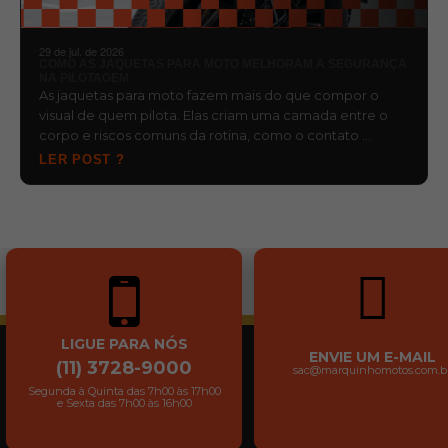
29 de jul. de 2026
COMO AS JAQUETAS PARA MOTO MELHORAM A SEGURANÇA
NA PILOTAGEM
As jaquetas para moto fazem mais do que compor o
visual de quem pilota. Elas criam uma camada entre o
corpo e riscos comuns da rotina, como o contato …
LER POST ?
LIGUE PARA NÓS
ENVIE UM E-MAIL
(11) 3728-9000
sac@marquinhomotos.com.b
Segunda à Quinta das 7h00 às 17h00
e Sexta das 7h00 às 16h00