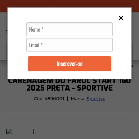
96070-0320
(11)
0
Inscrever-se
Moto Peças
Carenagens
Carenagem do Farol Start 
CARENAGEM DO FAROL START 160
2025 PRETA - SPORTIVE
Cód:
4890001
Marca:
Sportive