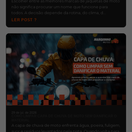
Escolher entre as melhores marcas de jaquetas de moto
não significa procurar um nome que funcione para
todos. A decisão depende da rotina, do clima, d…
LER POST ?
29 de jul. de 2026
COMO LIMPAR CAPA DE CHUVA DE MOTO SEM DANIFICAR O
MATERIAL
A capa de chuva de moto enfrenta água, poeira, fuligem,
suor e resíduos levantados pela pista. Quando volta para