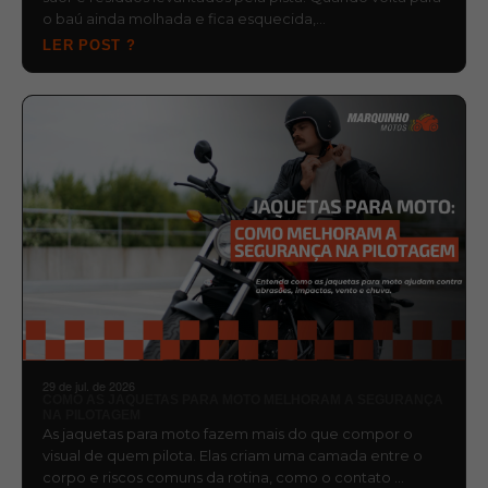
o baú ainda molhada e fica esquecida,…
LER POST ?
29 de jul. de 2026
COMO AS JAQUETAS PARA MOTO MELHORAM A SEGURANÇA
NA PILOTAGEM
As jaquetas para moto fazem mais do que compor o
visual de quem pilota. Elas criam uma camada entre o
corpo e riscos comuns da rotina, como o contato …