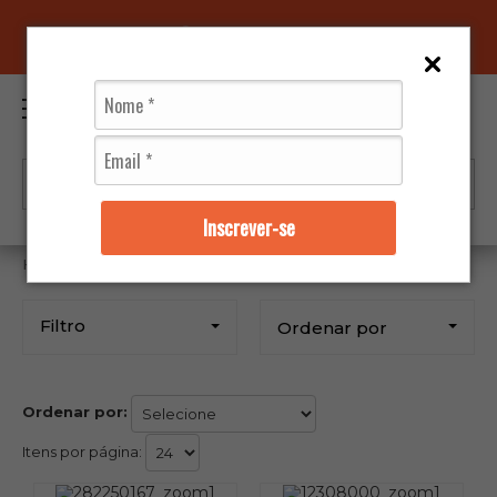
96070-0320
(11)
0
Inscrever-se
Chapam
Filtro
Ordenar por
Ordenar por:
Itens por página: