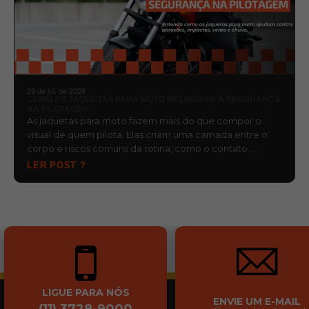
29 de jul. de 2026
COMO AS JAQUETAS PARA MOTO MELHORAM A SEGURANÇA
NA PILOTAGEM
As jaquetas para moto fazem mais do que compor o
visual de quem pilota. Elas criam uma camada entre o
corpo e riscos comuns da rotina, como o contato …
LER POST ?
LIGUE PARA NÓS
ENVIE UM E-MAIL
(11) 3728-9000