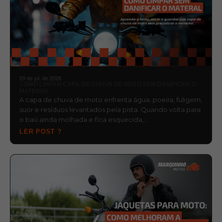
29 de jul. de 2026
COMO LIMPAR CAPA DE CHUVA DE MOTO SEM DANIFICAR O
MATERIAL
A capa de chuva de moto enfrenta água, poeira, fuligem,
suor e resíduos levantados pela pista. Quando volta para
o baú ainda molhada e fica esquecida,…
LER POST ?