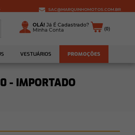
0
SAC@MARQUINHOMOTOS.COM.BR
OLÁ!
Já É Cadastrado?
(0)
Minha Conta
US
VESTUÁRIOS
PROMOÇÕES
60 - IMPORTADO