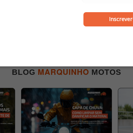
ZOUIL
WGK
Inscrever
or Retificador Biz 110-
Cilindro do Motor
018 até 2024 / Nxr 160
Pistão/Anel Burgam 2
18 até 2024 - Zouil
diante - Wgk
R$ 129,00
R$ 262,00
ou
2x de R$ 64,50
ou
5x de R$ 52,40
MARQUINHO
BLOG
MOTOS