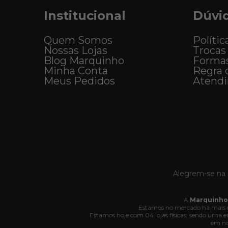
Institucional
Dúvi
Quem Somos
Polític
Nossas Lojas
Trocas
Blog Marquinho
Forma
Minha Conta
Regra 
Meus Pedidos
Atend
Alegrem-se na 
A
Marquinho
Estamos no mercado há mais d
Estamos hoje com 04 lojas físicas, sendo uma
em no