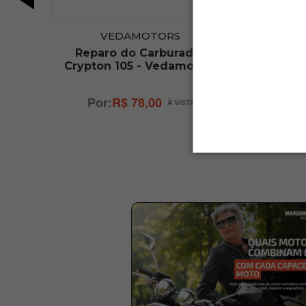
VEDAMOTORS
25
Reparo do Carburador
Regulad
Crypton 105 - Vedamotors
125 2
20
R$ 78,00