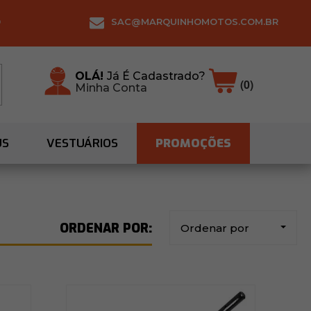
0
SAC@MARQUINHOMOTOS.COM.BR
OLÁ!
Já É Cadastrado?
(0)
Minha Conta
US
VESTUÁRIOS
PROMOÇÕES
Ordenar por