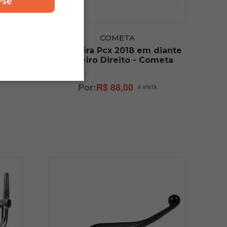
-se
COMETA
iante
Pedaleira Pcx 2018 em diante
meta
Traseiro Direito - Cometa
R$ 88,00