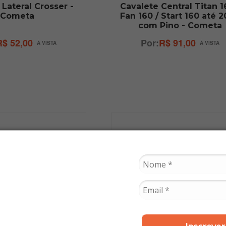
 Lateral Crosser -
Cavalete Central Titan 1
Cometa
Fan 160 / Start 160 até 
com Pino - Cometa
R$ 52,00
R$ 91,00