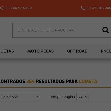
96070-0320
3728-900
(11)
(11)
QUETAS
MOTO PEÇAS
OFF ROAD
PNE
CONTRADOS
254
RESULTADOS PARA
COMETA
Itens por página: