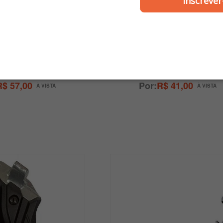
Inscrever
COMETA
COMETA
 Adv 150 Traseiro
Pedaleira Nmax 2017 em d
ito - Cometa
Traseiro Esquerdo - Co
R$ 57,00
R$ 41,00