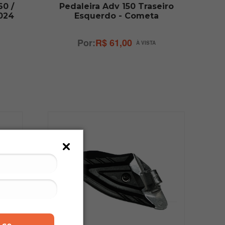
60 /
Pedaleira Adv 150 Traseiro
2024
Esquerdo - Cometa
R$ 61,00