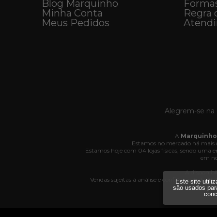
Blog Marquinho
Forma
Minha Conta
Regra 
Meus Pedidos
Atend
Alegrem-se na 
A
Marquinho
Estamos no mercado há mais d
Estamos hoje com 04 lojas físicas, sendo uma
em no
A disponibi
Vendas sujeitas à análise e confirmação de da
Este site util
Av
são usados par
conc