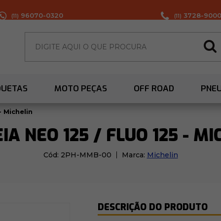
96070-0320
3728-900
(11)
(11)
QUETAS
MOTO PEÇAS
OFF ROAD
PNE
- Michelin
IA NEO 125 / FLUO 125 - MI
Cód:
2PH-MMB-00
Marca:
Michelin
DESCRIÇÃO DO PRODUTO