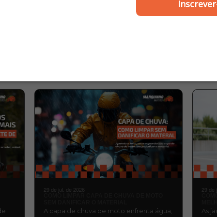
diante - Wgk
2025 Lado Esquerdo -
Inscrever
Fox
R$ 13,00
R$ 7,00
MARQUINHO
BLOG
MOTOS
29 de jul. de 2026
29 de 
COMO LIMPAR CAPA DE CHUVA DE MOTO
COMO
SEM DANIFICAR O MATERIAL
MELH
de
A capa de chuva de moto enfrenta água,
As j