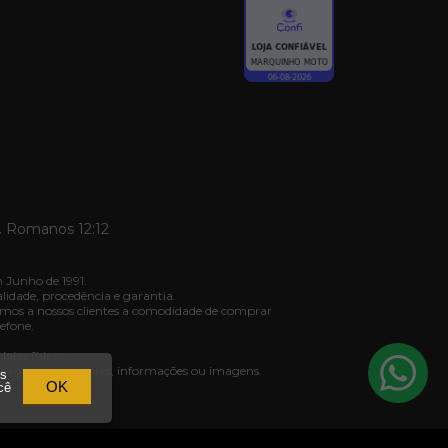
. Romanos 12:12
 Junho de 1991.
dade, procedência e garantia.
mos a nossos clientes a comodidade de comprar
efone.
jas físicas.
ivergência de valores, informações ou imagens.
os
03.
OK
cê