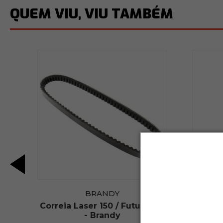
QUEM VIU, VIU TAMBÉM
BRANDY
x
Correia Laser 150 / Future 125
Gu
/
- Brandy
Coma