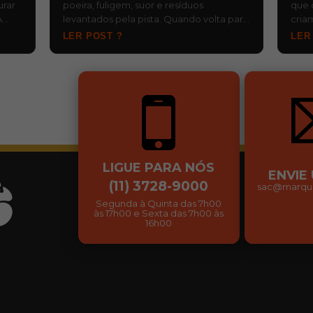
urar
poeira, fuligem, suor e resíduos
que 
A
levantados pela pista. Quando volta para
cria
, d…
o baú ainda molhada e fica esquecida,…
risc
LER POST ?
LER
…
LIGUE PARA NÓS
ENVIE
(11) 3728-9000
sac@marqui
Segunda à Quinta das 7h00
às 17h00 e Sexta das 7h00 às
16h00