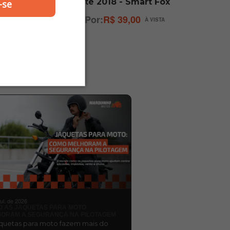
 Smart
até 2018 - Smart Fox
-se
R$ 39,00
jul. de 2026
 AS JAQUETAS PARA MOTO
ORAM A SEGURANÇA NA PILOTAGEM
aquetas para moto fazem mais do