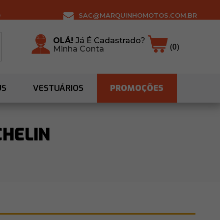
0
SAC@MARQUINHOMOTOS.COM.BR
OLÁ!
Já É Cadastrado?
(0)
Minha Conta
US
VESTUÁRIOS
PROMOÇÕES
CHELIN