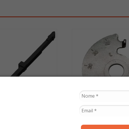
WGK
SMART FOX
ia de Corrente de
Esticador Corrente Ti
ndo Burgman 2011 em
2025 / Fan 160 2025 / S