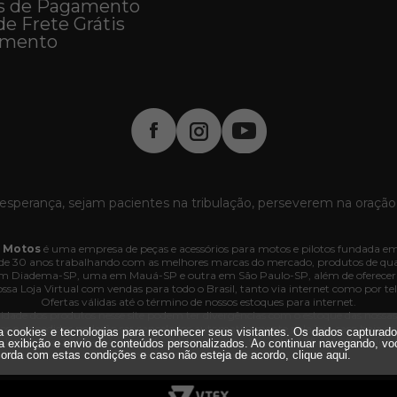
s de Pagamento
de Frete Grátis
imento
esperança, sejam pacientes na tribulação, perseverem na oração
 Motos
é uma empresa de peças e acessórios para motos e pilotos fundada em
e 30 anos trabalhando com as melhores marcas do mercado, produtos de quali
 em Diadema-SP, uma em Mauá-SP e outra em São Paulo-SP, além de oferecer
ssa Loja Virtual com vendas para todo o Brasil, tanto via internet como por tel
Ofertas válidas até o término de nossos estoques para internet.
lidade dos produtos nesse site podem ter divergências com o estoque das nossas lo
dos e os pedidos poderão ser cancelados automaticamente pela loja caso haja d
iza cookies e tecnologias para reconhecer seus visitantes. Os dados capturad
. Interlagos, 3064 - 04660-005 - Jd. Marajoara - SP - CNPJ 35.636.876/0001-
a exibição e envio de conteúdos personalizados. Ao continuar navegando, vo
Todos os direitos reservados.
orda com estas condições e caso não esteja de acordo,
clique aqui
.