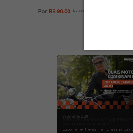
/
R$ 90,00
29 de jul. de 2026
MELHORES MARCAS DE JAQUETAS DE
MOTO E COMO ESCOLHER
Escolher entre as melhores marcas 