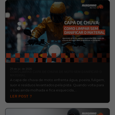
29 de jul. de 2026
COMO LIMPAR CAPA DE CHUVA DE MOTO SEM DANIFICAR O
MATERIAL
A capa de chuva de moto enfrenta água, poeira, fuligem,
suor e resíduos levantados pela pista. Quando volta para
o baú ainda molhada e fica esquecida,…
LER POST ?