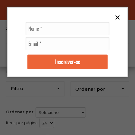
96070-0320
(11)
0
Inscrever-se
Durag
Filtro
Ordenar por
Ordenar por:
Itens por página: