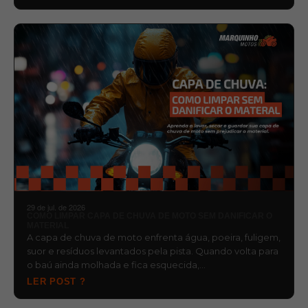
29 de jul. de 2026
COMO LIMPAR CAPA DE CHUVA DE MOTO SEM DANIFICAR O
MATERIAL
A capa de chuva de moto enfrenta água, poeira, fuligem,
suor e resíduos levantados pela pista. Quando volta para
o baú ainda molhada e fica esquecida,…
LER POST ?