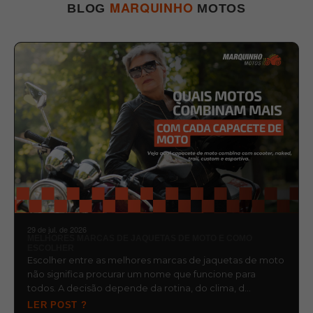
MARQUINHO
BLOG
MOTOS
29 de jul. de 2026
MELHORES MARCAS DE JAQUETAS DE MOTO E COMO
ESCOLHER
Escolher entre as melhores marcas de jaquetas de moto
não significa procurar um nome que funcione para
todos. A decisão depende da rotina, do clima, d…
LER POST ?