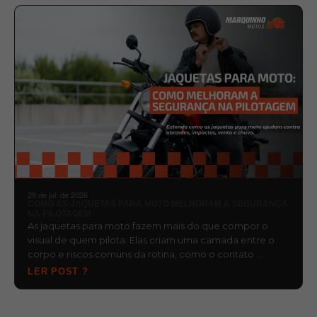
29 de jul. de 2026
COMO AS JAQUETAS PARA MOTO MELHORAM A SEGURANÇA
NA PILOTAGEM
As jaquetas para moto fazem mais do que compor o
visual de quem pilota. Elas criam uma camada entre o
corpo e riscos comuns da rotina, como o contato …
LER POST ?