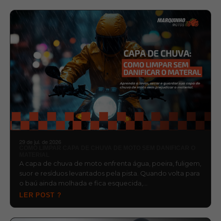
29 de jul. de 2026
COMO LIMPAR CAPA DE CHUVA DE MOTO SEM DANIFICAR O
MATERIAL
A capa de chuva de moto enfrenta água, poeira, fuligem,
suor e resíduos levantados pela pista. Quando volta para
o baú ainda molhada e fica esquecida,…
LER POST ?