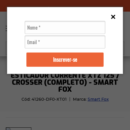
96070-0320
(11)
0
Inscrever-se
Moto Peças
Transmissão
Esticador Corrente Xtz 12
ESTICADOR CORRENTE XTZ 125 /
CROSSER (COMPLETO) - SMART
FOX
Cód:
41260-DF0-XT01
Marca:
Smart Fox