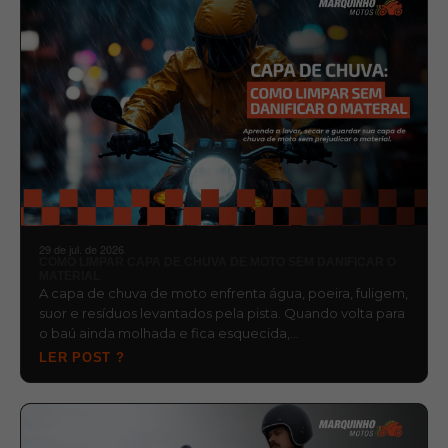
29 de jul. de 2026
COMO LIMPAR CAPA DE CHUVA DE MOTO SEM DANIFICAR O
MATERIAL
A capa de chuva de moto enfrenta água, poeira, fuligem,
suor e resíduos levantados pela pista. Quando volta para
o baú ainda molhada e fica esquecida,…
LER POST ?