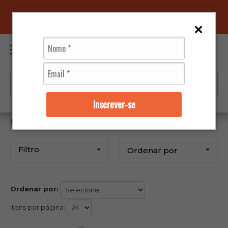
SAC@MARQUINHOMOTOS.COM.BR
0
Inscrever-se
Fly racing
Filtro
Ordenar por
Ordenar por:
Itens por página: