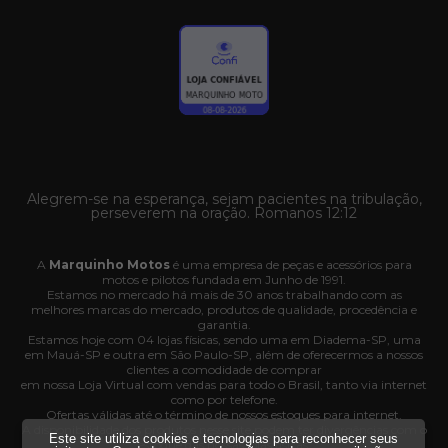
Alegrem-se na esperança, sejam pacientes na tribulação,
perseverem na oração. Romanos 12:12
A
Marquinho Motos
é uma empresa de peças e acessórios para
motos e pilotos fundada em Junho de 1991.
Estamos no mercado há mais de 30 anos trabalhando com as
melhores marcas do mercado, produtos de qualidade, procedência e
garantia.
Estamos hoje com 04 lojas físicas, sendo uma em Diadema-SP, uma
em Mauá-SP e outra em São Paulo-SP, além de oferecermos a nossos
clientes a comodidade de comprar
em nossa Loja Virtual com vendas para todo o Brasil, tanto via internet
como por telefone.
Ofertas válidas até o término de nossos estoques para internet.
A disponibilidade dos produtos nesse site podem ter divergências com o
Este site utiliza cookies e tecnologias para reconhecer seus
estoque das nossas lojas físicas.