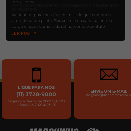
29 de jul. de 2026
COMO AS JAQUETAS PARA MOTO MELHORAM A SEGURANÇA
NA PILOTAGEM
As jaquetas para moto fazem mais do que compor o
visual de quem pilota. Elas criam uma camada entre o
corpo e riscos comuns da rotina, como o contato …
LER POST ?
LIGUE PARA NÓS
ENVIE UM E-MAIL
(11) 3728-9000
sac@marquinhomotos.com.b
Segunda à Quinta das 7h00 às 17h00
e Sexta das 7h00 às 16h00