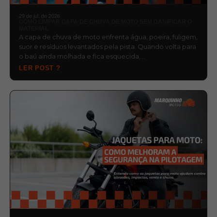
29 de jul. de 2026
COMO LIMPAR CAPA DE CHUVA DE MOTO SEM DANIFICAR O
MATERIAL
A capa de chuva de moto enfrenta água, poeira, fuligem,
suor e resíduos levantados pela pista. Quando volta para
o baú ainda molhada e fica esquecida,…
LER POST ?