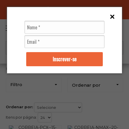
96070-0320
(11)
0
Inscrever-se
Gates
Filtro
Ordenar por
Ordenar por:
Itens por página: