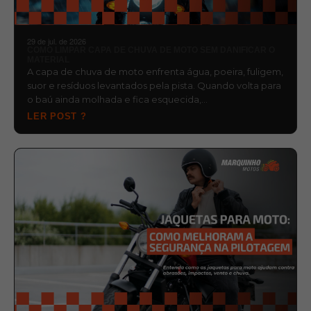
29 de jul. de 2026
COMO LIMPAR CAPA DE CHUVA DE MOTO SEM DANIFICAR O
MATERIAL
A capa de chuva de moto enfrenta água, poeira, fuligem,
suor e resíduos levantados pela pista. Quando volta para
o baú ainda molhada e fica esquecida,…
LER POST ?