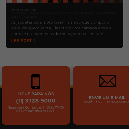
29 de jul. de 2026
COMO AS JAQUETAS PARA MOTO MELHORAM A SEGURANÇA
NA PILOTAGEM
As jaquetas para moto fazem mais do que compor o
visual de quem pilota. Elas criam uma camada entre o
corpo e riscos comuns da rotina, como o contato …
LER POST ?
LIGUE PARA NÓS
ENVIE UM E-MAIL
(11) 3728-9000
sac@marquinhomotos.com.b
Segunda à Quinta das 7h00 às 17h00
e Sexta das 7h00 às 16h00