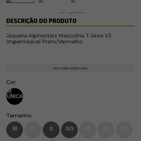
DESCRIÇÃO DO PRODUTO
Jaqueta Alpinestars Masculina T-Jaws V3
Impermeável Preto/Vermelho
leia mais sobre isso
Cor
Tamanho
M
P
G
GG
4G
3G
5G