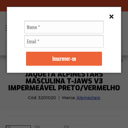
96070-0320
(11)
0
Inscrever-se
Jaquetas
Masculino
Jaqueta Alpinestars Masculin
JAQUETA ALPINESTARS
MASCULINA T-JAWS V3
IMPERMEÁVEL PRETO/VERMELHO
Cód:
3201020
Marca:
Alpinestars