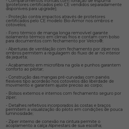
- Compartimentos frontais com forração de espuma
(protetores certificados pelo CE vendidos separadamente
disponíveis para upgrade);
- Proteção contra impactos através de protetores
certificados pelo CE modelo Bio-Armor nos ombros e
cotovelos;
- Forro térmico de manga longa removível garante
isolamento térmico em climas frios e contam com bolso
para documentos com fechamento por Velcro®;
- Aberturas de ventilação com fechamento por zíper nos
ombros permitem a regulagem do fluxo de ar no interior
da jaqueta;
- Acabamento em microfibra na gola e punhos garantem
conforto ao pilotar;
- Construção das mangas pré-curvadas com painéis
flexíveis tipo acordeão nos cotovelos dão liberdade de
movimento e garantem ajuste preciso ao corpo;
- Bolsos externos e internos com fechamento seguro por
zíper;
- Detalhes refletivos incorporados às costas e braços
permitem a visualização do piloto em condições de pouca
luminosidade;
- Zíper interno de conexão na cintura permite o
acoplamento a calça Alpinestars de sua escolha;