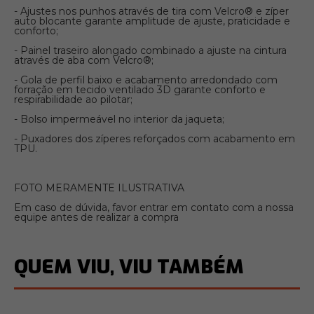
- Ajustes nos punhos através de tira com Velcro® e zíper
auto blocante garante amplitude de ajuste, praticidade e
conforto;
- Painel traseiro alongado combinado a ajuste na cintura
através de aba com Velcro®;
- Gola de perfil baixo e acabamento arredondado com
forração em tecido ventilado 3D garante conforto e
respirabilidade ao pilotar;
- Bolso impermeável no interior da jaqueta;
- Puxadores dos zíperes reforçados com acabamento em
TPU.
FOTO MERAMENTE ILUSTRATIVA
Em caso de dúvida, favor entrar em contato com a nossa
equipe antes de realizar a compra
QUEM VIU, VIU TAMBÉM