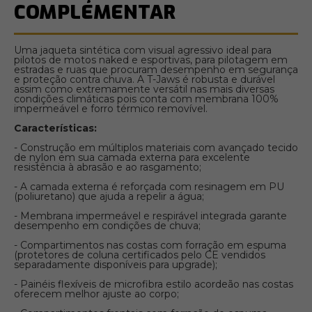
COMPLEMENTAR
Uma jaqueta sintética com visual agressivo ideal para
pilotos de motos naked e esportivas, para pilotagem em
estradas e ruas que procuram desempenho em segurança
e proteção contra chuva. A T-Jaws é robusta e durável
assim como extremamente versátil nas mais diversas
condições climáticas pois conta com membrana 100%
impermeável e forro térmico removível.
Características:
- Construção em múltiplos materiais com avançado tecido
de nylon em sua camada externa para excelente
resistência à abrasão e ao rasgamento;
- A camada externa é reforçada com resinagem em PU
(poliuretano) que ajuda a repelir a água;
- Membrana impermeável e respirável integrada garante
desempenho em condições de chuva;
- Compartimentos nas costas com forração em espuma
(protetores de coluna certificados pelo CE vendidos
separadamente disponíveis para upgrade);
- Painéis flexíveis de microfibra estilo acordeão nas costas
oferecem melhor ajuste ao corpo;