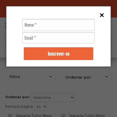
96070-0320
(11)
0
Inscrever-se
Tutto
Filtro
Ordenar por
Ordenar por:
Itens por página: