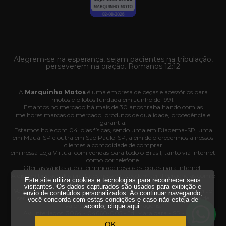
Alegrem-se na esperança, sejam pacientes na tribulação,
perseverem na oração. Romanos 12:12
A
Marquinho Motos
é uma empresa de peças e acessórios para
motos e pilotos fundada em Junho de 1991.
Estamos no mercado há mais de 30 anos trabalhando com as
melhores marcas do mercado, produtos de qualidade, procedência e
garantia.
Estamos hoje com 04 lojas físicas, sendo uma em Diadema-SP, uma
em Mauá-SP e outra em São Paulo-SP, além de oferecermos a nossos
clientes a comodidade de comprar
em nossa Loja Virtual com vendas para todo o Brasil, tanto via internet
como por telefone.
Ofertas válidas até o término de nossos estoques para internet.
A disponibilidade dos produtos nesse site podem ter divergências com o
Este site utiliza cookies e tecnologias para reconhecer seus
estoque das nossas lojas físicas.
visitantes. Os dados capturados são usados para exibição e
Vendas sujeitas à análise e confirmação de dados e os pedidos poderão
envio de conteúdos personalizados. Ao continuar navegando,
ser cancelados automaticamente pela loja caso haja divergência de
você concorda com estas condições e caso não esteja de
valores, informações ou imagens.
acordo,
clique aqui
.
Av. Interlagos, 3064 - 04660-005 - Jd. Marajoara - SP - CNPJ
35.636.876/0001-03.
OK