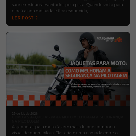
suor e resíduos levantados pela pista. Quando volta para
o baú ainda molhada e fica esquecida,…
LER POST ?
29 de jul. de 2026
COMO AS JAQUETAS PARA MOTO MELHORAM A SEGURANÇA
NA PILOTAGEM
As jaquetas para moto fazem mais do que compor o
visual de quem pilota. Elas criam uma camada entre o