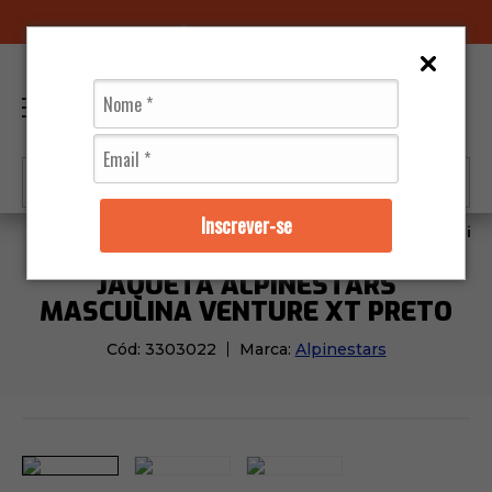
96070-0320
(11)
0
Inscrever-se
Jaquetas
Masculino
Jaqueta Alpinestars Masculina
JAQUETA ALPINESTARS
MASCULINA VENTURE XT PRETO
Cód:
3303022
Marca:
Alpinestars