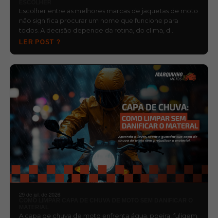
ESCOLHER
Escolher entre as melhores marcas de jaquetas de moto
não significa procurar um nome que funcione para
todos. A decisão depende da rotina, do clima, d…
LER POST ?
29 de jul. de 2026
COMO LIMPAR CAPA DE CHUVA DE MOTO SEM DANIFICAR O
MATERIAL
A capa de chuva de moto enfrenta água, poeira, fuligem,