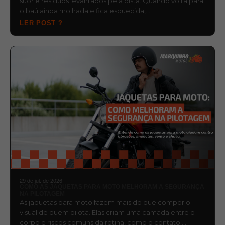
suor e resíduos levantados pela pista. Quando volta para
o baú ainda molhada e fica esquecida,…
LER POST ?
29 de jul. de 2026
COMO AS JAQUETAS PARA MOTO MELHORAM A SEGURANÇA
NA PILOTAGEM
As jaquetas para moto fazem mais do que compor o
visual de quem pilota. Elas criam uma camada entre o
corpo e riscos comuns da rotina, como o contato …