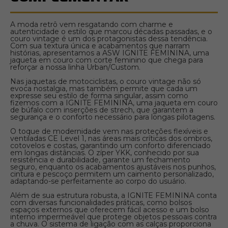
A moda retrô vem resgatando com charme e
autenticidade o estilo que marcou décadas passadas, e o
couro vintage é um dos protagonistas dessa tendência.
Com sua textura única e acabamentos que narram
histórias, apresentamos a ASW IGNITE FEMININA, uma
jaqueta em couro com corte feminino que chega para
reforçar a nossa linha Urban/Custom.
Nas jaquetas de motociclistas, o couro vintage não só
evoca nostalgia, mas também permite que cada um
expresse seu estilo de forma singular, assim como
fizemos com a IGNITE FEMININA, uma jaqueta em couro
de búfalo com inserções de strech, que garantem a
segurança e o conforto necessário para longas pilotagens.
O toque de modernidade vem nas proteções flexíveis e
ventiladas CE Level 1, nas áreas mais críticas dos ombros,
cotovelos e costas, garantindo um conforto diferenciado
em longas distâncias. O zíper YKK, conhecido por sua
resistência e durabilidade, garante um fechamento
seguro, enquanto os acabamentos ajustáveis nos punhos,
cintura e pescoço permitem um caimento personalizado,
adaptando-se perfeitamente ao corpo do usuário.
Além de sua estrutura robusta, a IGNITE FEMININA conta
com diversas funcionalidades práticas, como bolsos
espaços externos que oferecem fácil acesso e um bolso
interno impermeável que protege objetos pessoais contra
a chuva. O sistema de ligação com as calças proporciona