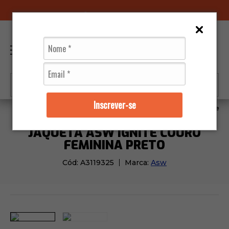
96070-0320
(11)
0
Inscrever-se
Jaquetas
Feminino
Jaqueta Asw Ignite Couro Femi
JAQUETA ASW IGNITE COURO
FEMININA PRETO
Cód:
A3119325
Marca:
Asw