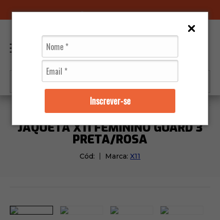
96070-0320
(11)
0
Inscrever-se
Jaquetas
Feminino
Jaqueta X11 Feminino Guard 3 
JAQUETA X11 FEMININO GUARD 3
PRETA/ROSA
Cód:
Marca:
X11