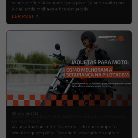
suor e resíduos levantados pela pista. Quando volta para
o baú ainda molhada e fica esquecida,…
LER POST ?
29 de jul. de 2026
COMO AS JAQUETAS PARA MOTO MELHORAM A SEGURANÇA
NA PILOTAGEM
As jaquetas para moto fazem mais do que compor o
visual de quem pilota. Elas criam uma camada entre o