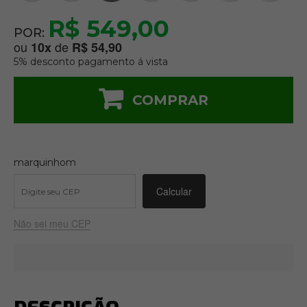
R$ 549,00
POR:
ou
de
10
x
R$ 54,90
5% desconto pagamento á vista
COMPRAR
marquinhom
Não sei meu CEP