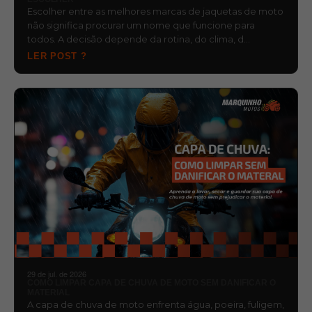
Escolher entre as melhores marcas de jaquetas de moto
não significa procurar um nome que funcione para
todos. A decisão depende da rotina, do clima, d…
LER POST ?
29 de jul. de 2026
COMO LIMPAR CAPA DE CHUVA DE MOTO SEM DANIFICAR O
MATERIAL
A capa de chuva de moto enfrenta água, poeira, fuligem,