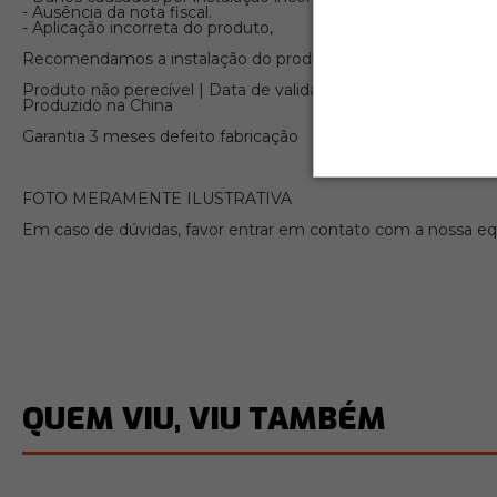
- Ausência da nota fiscal.
- Aplicação incorreta do produto,
Recomendamos a instalação do produto em uma oficina auto
Produto não perecível | Data de validade indeterminada
Produzido na China
Garantia 3 meses defeito fabricação
FOTO MERAMENTE ILUSTRATIVA
Em caso de dúvidas, favor entrar em contato com a nossa equ
QUEM VIU, VIU TAMBÉM