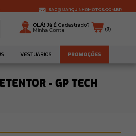
0
SAC@MARQUINHOMOTOS.COM.BR
OLÁ!
Já É Cadastrado?
(0)
Minha Conta
US
VESTUÁRIOS
PROMOÇÕES
RETENTOR - GP TECH