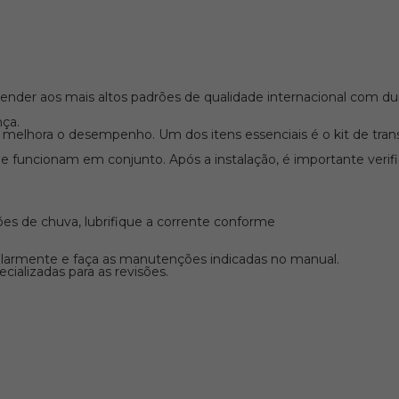
nder aos mais altos padrões de qualidade internacional com dura
nça.
 melhora o desempenho. Um dos itens essenciais é o kit de tran
funcionam em conjunto. Após a instalação, é importante verific
ções de chuva, lubrifique a corrente conforme
ularmente e faça as manutenções indicadas no manual.
ializadas para as revisões.