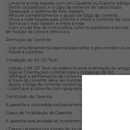
- Levante a roda traseira com um Cavalete ou Suporte adequ
- Retire os parafusos e a capa da corrente de transmíssão.
- Desacople o sistema de freio traseiro.
- Afrouxe completamente o ajuste da folga da corrente.
- Mova a roda traseira para a frente e retire a Corrente da coro
- Remova o eixo traseiro e retire a roda.
- Com a roda fora da motocicleta, solte os parafusos e porcas
de fixação da coroa e remova-a.
Remoção da Corrente
- Use uma ferramenta especial para soltar o pino mestre ou 
- Retire a corrente.
Instalação do Kit GP Tech
- Instale o Kit GP Tech na ordem inversa à remoção do antig
- Siga as Orientaçöes corretas para a instalacäo do Kit
- Verifique o alinhamento da coroa e do pinhão; desalinham
- A trava da corrente deve ser montada com a abertura voltad
- Ajuste a folga da corrente conforme o manual da motocicle
- Lubrifique a corrente com spray próprio para Correntes.
Certificado de Garantia
A garantia é concedida exclusivamente no local de compra, li
Casos de Invalidaçâo da Garantia:
A garantia será anulada se ocorrerem:
- Danos causados por instalação incorreta, acidente, mau est