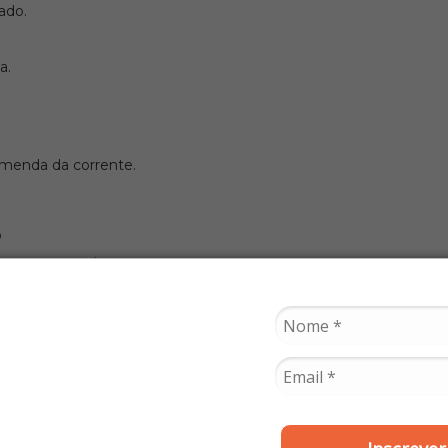
ado.
a.
emenda da corrente.
o
entos causam desgaste prematura.
a no sentido contrário à rotação.
ta.
mitada à substituição de produtos com defeito. O prazo de garant
ado de outros componentes, alterações no veículo ou violação das