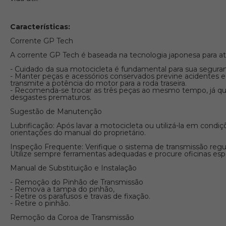
Características:
Corrente GP Tech
A corrente GP Tech é baseada na tecnologia japonesa para ate
- Cuidado da sua motocicleta é fundamental para sua segura
- Manter peças e acessórios conservados previne acidentes e
transmite a potência do motor para a roda traseira.
- Recomenda-se trocar as três peças ao mesmo tempo, já que 
desgastes prematuros.
Sugestão de Manutenção
Lubrificação: Após lavar a motocicleta ou utilizá-la em condi
orientações do manual do proprietário.
Inspeção Frequente: Verifique o sistema de transmissão reg
Utilize sempre ferramentas adequadas e procure oficinas espec
Manual de Substituição e Instalação
- Remoçâo do Pinhão de Transmissão
- Remova a tampa do pinhão,
- Retire os parafusos e travas de fixação.
- Retire o pinhão.
Remoção da Coroa de Transmissão