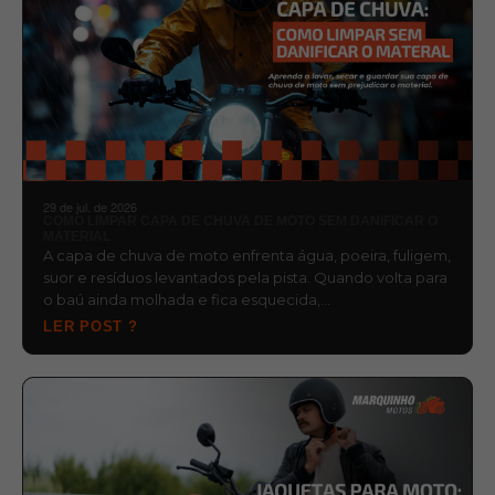
29 de jul. de 2026
COMO LIMPAR CAPA DE CHUVA DE MOTO SEM DANIFICAR O
MATERIAL
A capa de chuva de moto enfrenta água, poeira, fuligem,
suor e resíduos levantados pela pista. Quando volta para
o baú ainda molhada e fica esquecida,…
LER POST ?