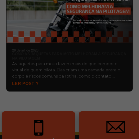
29 de jul. de 2026
COMO AS JAQUETAS PARA MOTO MELHORAM A SEGURANÇA
NA PILOTAGEM
As jaquetas para moto fazem mais do que compor o
visual de quem pilota. Elas criam uma camada entre o
corpo e riscos comuns da rotina, como o contato …
LER POST ?