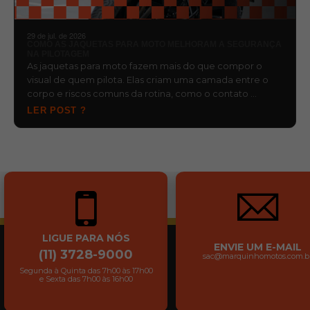
29 de jul. de 2026
COMO AS JAQUETAS PARA MOTO MELHORAM A SEGURANÇA
NA PILOTAGEM
As jaquetas para moto fazem mais do que compor o
visual de quem pilota. Elas criam uma camada entre o
corpo e riscos comuns da rotina, como o contato …
LER POST ?
LIGUE PARA NÓS
ENVIE UM E-MAIL
(11) 3728-9000
sac@marquinhomotos.com.b
Segunda à Quinta das 7h00 às 17h00
e Sexta das 7h00 às 16h00