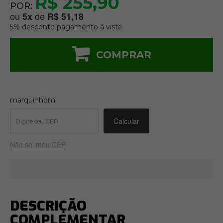
R$ 255,90
POR:
ou
de
5
x
R$ 51,18
5% desconto pagamento á vista
COMPRAR
marquinhom
Não sei meu CEP
DESCRIÇÃO
COMPLEMENTAR