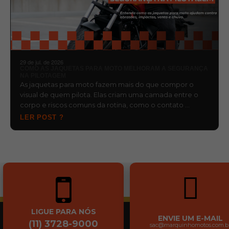
29 de jul. de 2026
COMO AS JAQUETAS PARA MOTO MELHORAM A SEGURANÇA
NA PILOTAGEM
As jaquetas para moto fazem mais do que compor o
visual de quem pilota. Elas criam uma camada entre o
corpo e riscos comuns da rotina, como o contato …
LER POST ?
LIGUE PARA NÓS
ENVIE UM E-MAIL
(11) 3728-9000
sac@marquinhomotos.com.b