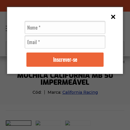
96070-0320
(11)
0
Inscrever-se
Vestuários
Mochilas
Mochila Califórnia MB 50 Imp
MOCHILA CALIFÓRNIA MB 50
IMPERMEÁVEL
Cód:
Marca:
California Racing