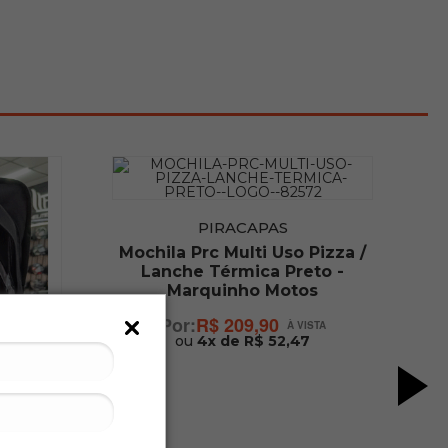
PIRACAPAS
Mochila Prc Multi Uso Pizza /
Lanche Térmica Preto -
Marquinho Motos
R$ 209,90
ou
4x de R$ 52,47