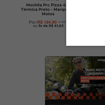
Mochila Prc Pizza 45L
Térmica Preto - Marquinho
Motos
R$ 184,90
ou
3x de R$ 61,63
29 de jul. de 2026