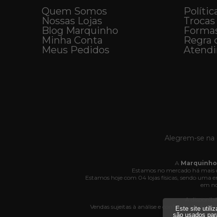
Quem Somos
Polític
Nossas Lojas
Trocas
Blog Marquinho
Forma
Minha Conta
Regra 
Meus Pedidos
Atend
Alegrem-se na 
A
Marquinho
Estamos no mercado há mais d
Estamos hoje com 04 lojas físicas, sendo uma
em no
A disponibi
Vendas sujeitas à análise e confirmação de da
Este site util
Av
são usados par