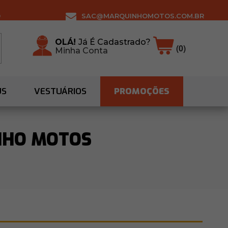
0
SAC@MARQUINHOMOTOS.COM.BR
OLÁ!
Já É Cadastrado?
(0)
Minha Conta
US
VESTUÁRIOS
PROMOÇÕES
INHO MOTOS