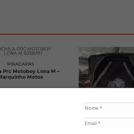
PIRACAPAS
a Prc Motoboy Lona M –
Marquinho Motos
R$ 125,90
ou
2x de R$ 62,95
PIRACAPAS