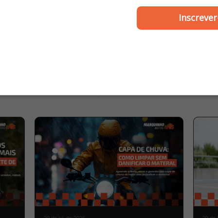
Mochila Prc Motoboy 
Inscrever
- Marquinho Mot
R$ 100,90
ou
2x de R$ 50,45
MARQUINHO
BLOG
MOTOS
29 de jul. de 2026
29 de 