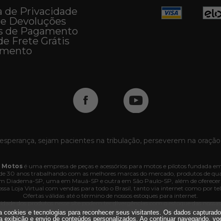
a de Privacidade
 e Devoluções
s de Pagamento
de Frete Grátis
imento
esperança, sejam pacientes na tribulação, perseverem na oração
 Motos
é uma empresa de peças e acessórios para motos e pilotos fundada em
e 30 anos trabalhando com as melhores marcas do mercado, produtos de quali
 em Diadema-SP, uma em Mauá-SP e outra em São Paulo-SP, além de oferecer
ssa Loja Virtual com vendas para todo o Brasil, tanto via internet como por tel
Ofertas válidas até o término de nossos estoques para internet.
lidade dos produtos nesse site podem ter divergências com o estoque das nossas lo
dos e os pedidos poderão ser cancelados automaticamente pela loja caso haja d
iza cookies e tecnologias para reconhecer seus visitantes. Os dados capturad
. Interlagos, 3064 - 04660-005 - Jd. Marajoara - SP - CNPJ 35.636.876/0001-
a exibição e envio de conteúdos personalizados. Ao continuar navegando, vo