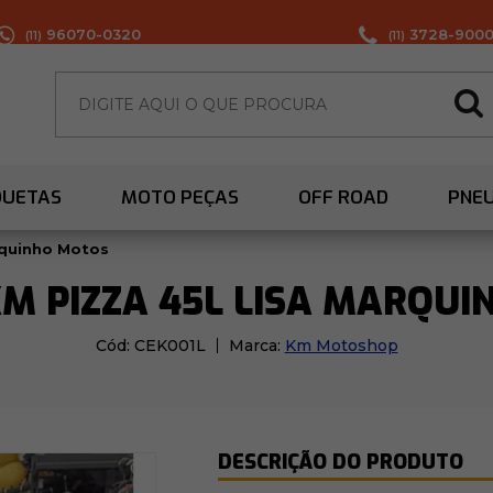
96070-0320
3728-900
(11)
(11)
QUETAS
MOTO PEÇAS
OFF ROAD
PNE
rquinho Motos
M PIZZA 45L LISA MARQU
Cód:
CEK001L
Marca:
Km Motoshop
DESCRIÇÃO DO PRODUTO