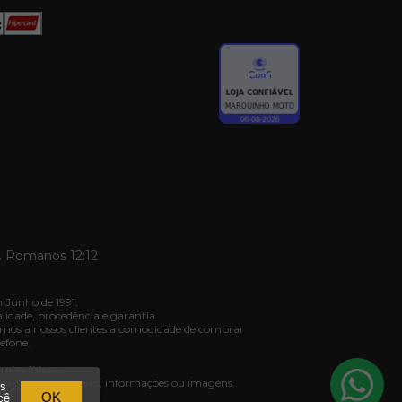
. Romanos 12:12
 Junho de 1991.
dade, procedência e garantia.
mos a nossos clientes a comodidade de comprar
efone.
jas físicas.
ivergência de valores, informações ou imagens.
os
03.
OK
cê