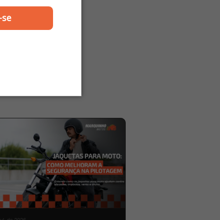
Nylon G
-se
os
jul. de 2026