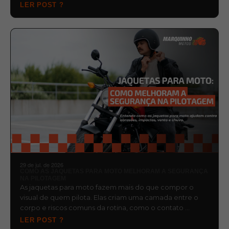
LER POST ?
29 de jul. de 2026
COMO AS JAQUETAS PARA MOTO MELHORAM A SEGURANÇA
NA PILOTAGEM
As jaquetas para moto fazem mais do que compor o
visual de quem pilota. Elas criam uma camada entre o
corpo e riscos comuns da rotina, como o contato …
LER POST ?