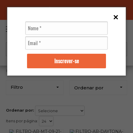
96070-0320
(11)
0
Inscrever-se
Moto Peças
Hiflo
Filtro
Ordenar por
Ordenar por:
Itens por página: