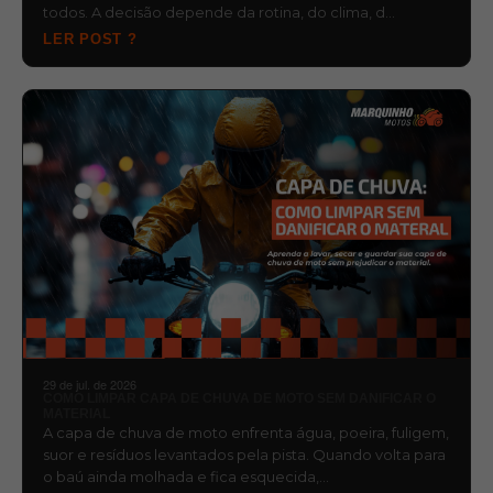
todos. A decisão depende da rotina, do clima, d…
LER POST ?
29 de jul. de 2026
COMO LIMPAR CAPA DE CHUVA DE MOTO SEM DANIFICAR O
MATERIAL
A capa de chuva de moto enfrenta água, poeira, fuligem,
suor e resíduos levantados pela pista. Quando volta para
o baú ainda molhada e fica esquecida,…