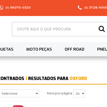
96070-0320
3728-900
(11)
(11)
QUETAS
MOTO PEÇAS
OFF ROAD
PNE
CONTRADOS
1
RESULTADOS PARA
OXFORD
Itens por página: