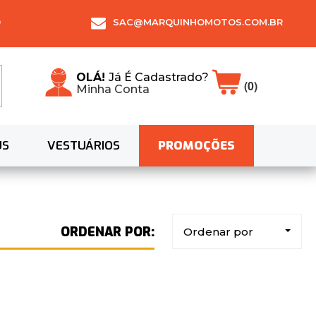
0
SAC@MARQUINHOMOTOS.COM.BR
OLÁ!
Já É Cadastrado?
(0)
Minha Conta
US
VESTUÁRIOS
PROMOÇÕES
Ordenar por