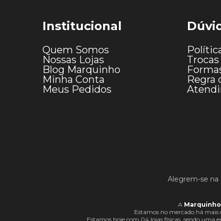
Institucional
Dúvi
Quem Somos
Polític
Nossas Lojas
Trocas
Blog Marquinho
Forma
Minha Conta
Regra 
Meus Pedidos
Atend
Alegrem-se na 
A
Marquinho
Estamos no mercado há mais d
Estamos hoje com 04 lojas físicas, sendo uma