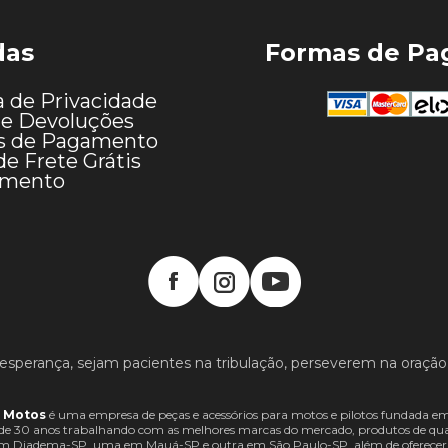
das
Formas de P
a de Privacidade
 e Devoluções
s de Pagamento
de Frete Grátis
imento
esperança, sejam pacientes na tribulação, perseverem na oração
 Motos
é uma empresa de peças e acessórios para motos e pilotos fundada em
e 30 anos trabalhando com as melhores marcas do mercado, produtos de quali
 em Diadema-SP, uma em Mauá-SP e outra em São Paulo-SP, além de oferecer