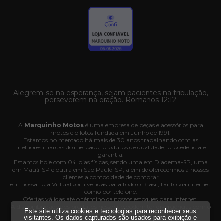
Alegrem-se na esperança, sejam pacientes na tribulação,
perseverem na oração. Romanos 12:12
A
Marquinho Motos
é uma empresa de peças e acessórios para
motos e pilotos fundada em Junho de 1991.
Estamos no mercado há mais de 30 anos trabalhando com as
melhores marcas do mercado, produtos de qualidade, procedência e
garantia.
Estamos hoje com 04 lojas físicas, sendo uma em Diadema-SP, uma
em Mauá-SP e outra em São Paulo-SP, além de oferecermos a nossos
clientes a comodidade de comprar
em nossa Loja Virtual com vendas para todo o Brasil, tanto via internet
como por telefone.
Ofertas válidas até o término de nossos estoques para internet.
A disponibilidade dos produtos nesse site podem ter divergências com o
Este site utiliza cookies e tecnologias para reconhecer seus
estoque das nossas lojas físicas.
visitantes. Os dados capturados são usados para exibição e