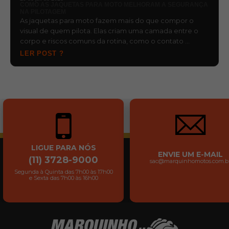
COMO AS JAQUETAS PARA MOTO MELHORAM A SEGURANÇA
NA PILOTAGEM
As jaquetas para moto fazem mais do que compor o
visual de quem pilota. Elas criam uma camada entre o
corpo e riscos comuns da rotina, como o contato …
LER POST ?
LIGUE PARA NÓS
ENVIE UM E-MAIL
(11) 3728-9000
sac@marquinhomotos.com.b
Segunda à Quinta das 7h00 às 17h00
e Sexta das 7h00 às 16h00