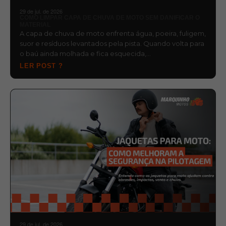
29 de jul. de 2026
COMO LIMPAR CAPA DE CHUVA DE MOTO SEM DANIFICAR O
MATERIAL
A capa de chuva de moto enfrenta água, poeira, fuligem,
suor e resíduos levantados pela pista. Quando volta para
o baú ainda molhada e fica esquecida,…
LER POST ?
29 de jul. de 2026