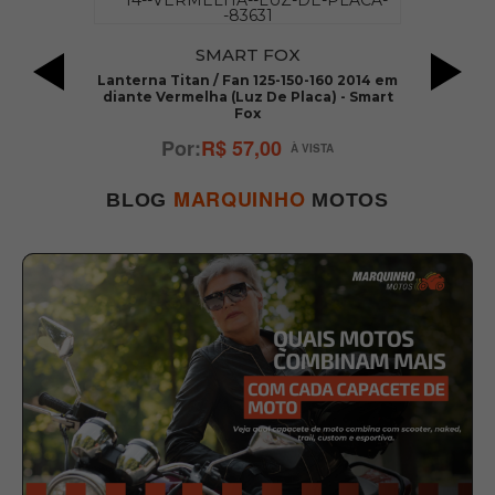
SMART FOX
o
L
Lanterna Titan / Fan 125-150-160 2014 em
diante Vermelha (Luz De Placa) - Smart
Fox
R$ 57,00
MARQUINHO
BLOG
MOTOS