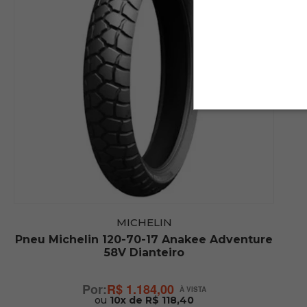
MICHELIN
Pneu Michelin 120-70-17 Anakee Adventure
58V Dianteiro
R$ 1.184,00
ou
10x de R$ 118,40