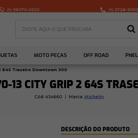
96070-0320
3728-900
(11)
(11)
QUETAS
MOTO PEÇAS
OFF ROAD
PNE
p 2 64S Traseiro Downtown 300
70-13 CITY GRIP 2 64S TR
Cód:
434660
Marca:
Michelin
DESCRIÇÃO DO PRODUTO