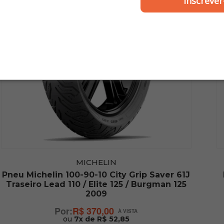
Inscrever
MICHELIN
Pneu Michelin 100-90-10 City Grip Saver 61J
Traseiro Lead 110 / Elite 125 / Burgman 125
2009
R$ 370,00
ou
7x de R$ 52,85