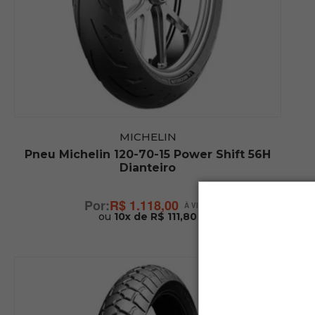
MICHELIN
Pneu Michelin 120-70-15 Power Shift 56H
Dianteiro
R$ 1.118,00
ou
10x de R$ 111,80