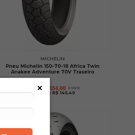
MICHELIN
Pneu Michelin 150-70-18 Africa Twin
Anakee Adventure 70V Traseiro
R$ 1.454,00
ou
10x de R$ 145,40