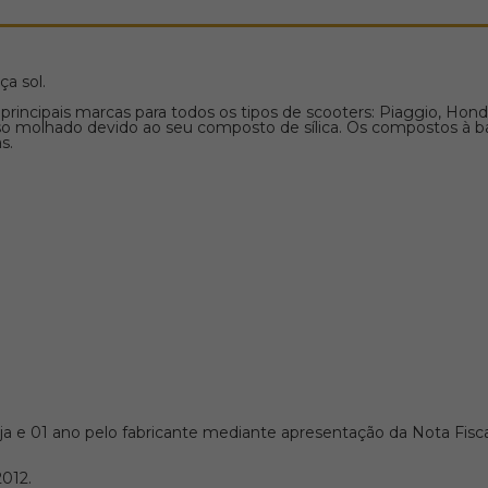
a sol.
 principais marcas para todos os tipos de scooters: Piaggio, Ho
iso molhado devido ao seu composto de sílica. Os compostos à b
s.
oja e 01 ano pelo fabricante mediante apresentação da Nota Fisca
012.