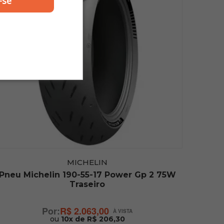
-se
MICHELIN
Pneu Michelin 190-55-17 Power Gp 2 75W
Traseiro
R$ 2.063,00
ou
10x de R$ 206,30