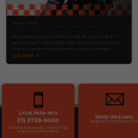
29 de jul. de 2026
COMO AS JAQUETAS PARA MOTO MELHORAM A SEGURANÇA
NA PILOTAGEM
As jaquetas para moto fazem mais do que compor o
visual de quem pilota. Elas criam uma camada entre o
corpo e riscos comuns da rotina, como o contato …
LER POST ?
LIGUE PARA NÓS
ENVIE UM E-MAIL
(11) 3728-9000
sac@marquinhomotos.com.b
Segunda à Quinta das 7h00 às 17h00
e Sexta das 7h00 às 16h00