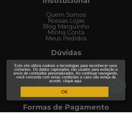
Institucional
Quem Somos
Nossas Lojas
Blog Marquinho
Minha Conta
Meus Pedidos
Dúvidas
Este site utiliza cookies e tecnologias para reconhecer seus
Política de Privacidade
visitantes. Os dados capturados são usados para exibição e
Trocas e Devoluções
envio de conteúdos personalizados. Ao continuar navegando,
você concorda com estas condições e caso não esteja de
Formas de Pagamento
acordo,
clique aqui
.
Regra de Frete Grátis
Atendimento
OK
Formas de Pagamento