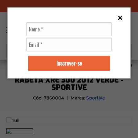
96070-0320
(11)
0
Inscrever-se
Moto Peças
Carenagens
Rabeta Xre 300 2012 Verde
RABETA XRE 300 2012 VERDE -
SPORTIVE
Cód:
7860004
Marca:
Sportive