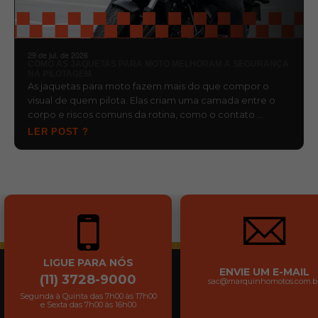
29 de jul. de 2026
COMO AS JAQUETAS PARA MOTO MELHORAM A SEGURANÇA
NA PILOTAGEM
As jaquetas para moto fazem mais do que compor o
visual de quem pilota. Elas criam uma camada entre o
corpo e riscos comuns da rotina, como o contato …
LER POST ?
LIGUE PARA NÓS
ENVIE UM E-MAIL
(11) 3728-9000
sac@marquinhomotos.com.b
Segunda à Quinta das 7h00 às 17h00
e Sexta das 7h00 às 16h00