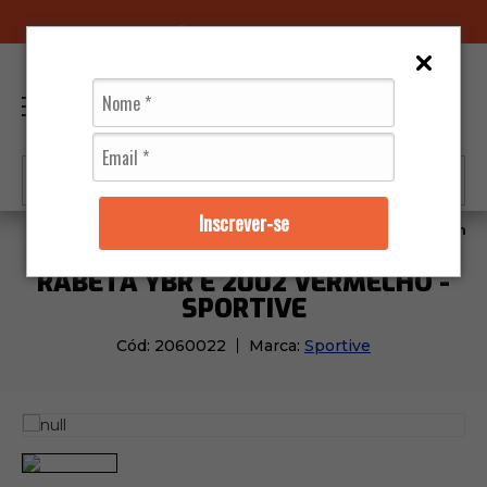
96070-0320
(11)
0
Inscrever-se
Moto Peças
Carenagens
Rabeta Ybr E 2002 Vermelh
RABETA YBR E 2002 VERMELHO -
SPORTIVE
Cód:
2060022
Marca:
Sportive