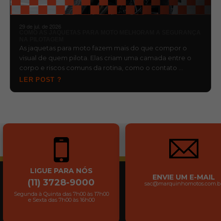
29 de jul. de 2026
COMO AS JAQUETAS PARA MOTO MELHORAM A SEGURANÇA
NA PILOTAGEM
As jaquetas para moto fazem mais do que compor o
visual de quem pilota. Elas criam uma camada entre o
corpo e riscos comuns da rotina, como o contato …
LER POST ?
LIGUE PARA NÓS
ENVIE UM E-MAIL
(11) 3728-9000
sac@marquinhomotos.com.b
Segunda à Quinta das 7h00 às 17h00
e Sexta das 7h00 às 16h00