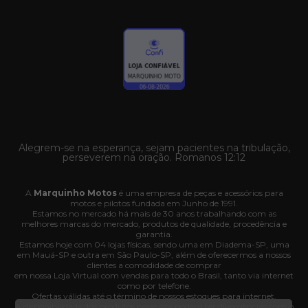
Alegrem-se na esperança, sejam pacientes na tribulação,
perseverem na oração. Romanos 12:12
A
Marquinho Motos
é uma empresa de peças e acessórios para
motos e pilotos fundada em Junho de 1991.
Estamos no mercado há mais de 30 anos trabalhando com as
melhores marcas do mercado, produtos de qualidade, procedência e
garantia.
Estamos hoje com 04 lojas físicas, sendo uma em Diadema-SP, uma
em Mauá-SP e outra em São Paulo-SP, além de oferecermos a nossos
clientes a comodidade de comprar
em nossa Loja Virtual com vendas para todo o Brasil, tanto via internet
como por telefone.
Ofertas válidas até o término de nossos estoques para internet.
A disponibilidade dos produtos nesse site podem ter divergências com o