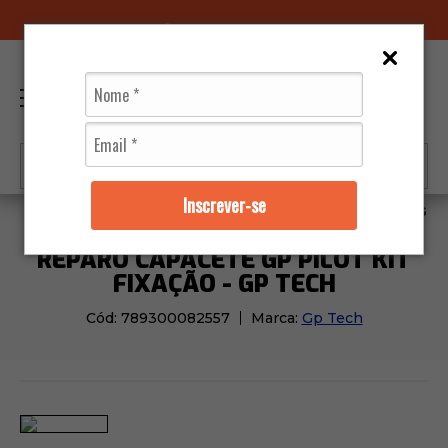
96070-0320
(11)
0
Inscrever-se
Capacetes
Viseiras e Reparos
Reparo Capacete Gp Pi
REPARO CAPACETE GP PILOT KIT
FIXAÇÃO - GP TECH
Cód:
789300082557
Marca:
Gp Tech