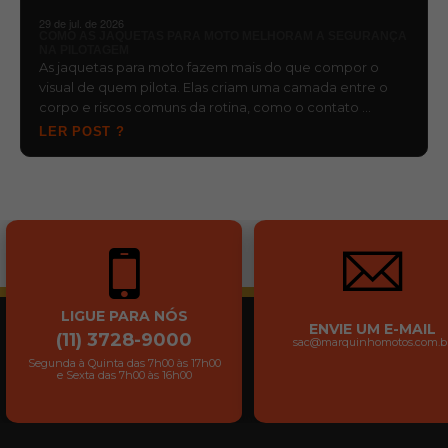
29 de jul. de 2026
COMO AS JAQUETAS PARA MOTO MELHORAM A SEGURANÇA
NA PILOTAGEM
As jaquetas para moto fazem mais do que compor o
visual de quem pilota. Elas criam uma camada entre o
corpo e riscos comuns da rotina, como o contato …
LER POST ?
LIGUE PARA NÓS
ENVIE UM E-MAIL
(11) 3728-9000
sac@marquinhomotos.com.b
Segunda à Quinta das 7h00 às 17h00
e Sexta das 7h00 às 16h00